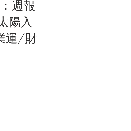
勢：週報
/太陽入
業運/財