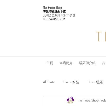
The Hebe Shop
專業塔羅牌占卜店
元朗合益廣場1樓C3號舖
Tel.:
9636 0212
T
主頁
本店簡介
塔羅師介紹
占
All Posts
Gems 水晶
Tarot 塔羅
The Hebe Shop Profe
Monthly Horoscope 每月星座運程