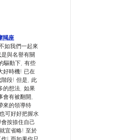
摩羯座
 不如我們一起來
或是與名譽有關
的驅動下, 有些
好時機! 已在
段! 但是, 此
的想法, 如果
會有被翻開, 
們帶來的領導特
們也可好好把握水
學會按捺住自己
就宜省略! 至於
作! 而如果你只