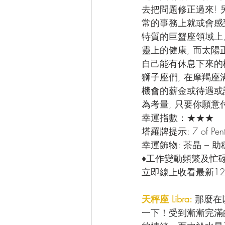
去把問題修正過來! 
常的事務上就或會感
特質的巨蟹座領域上
靈上的健康, 而太陽
自己能有休息下來的
獅子座們, 在摩羯座
機會的薪金或待遇或
為考量, 只要你願意
幸運指數：★★★
塔羅牌提示: 7 of P
幸運飾物: 茶晶 – 
♦工作變動頻繁及忙
立即線上收看最新12
天秤座 Libra: 
那麼在
一下！受到漸漸完滿