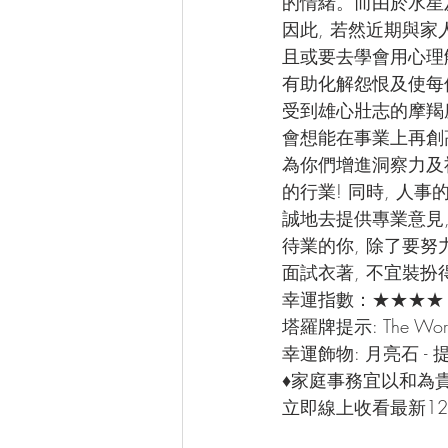
的情緒。而由於水星
因此, 若然近期與
且或要去學會用心理
有助化解怨恨及使每個
受到雄心壯志的摩羯
會想能在事業上再創
為你們增進洞察力及
的行業! 同時, 人
誠地去提供專業意見
待業的你, 除了要努
面試衣著, 不宜裝扮
幸運指數：★★★★
塔羅牌提示: The 
幸運飾物: 月亮石 
♦家庭事務宜以和為
立即線上收看最新12