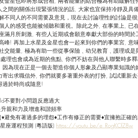
及金星也即將形成合相, 兩者能量的結合極為有助緩解任何
家人之間的關係出現緊張情況的話, 大家也宜保持冷靜及具
解不同人的不同需要及意見，現在去討論理性的討論是很
人的感受也能被傾聽和重視。除此之外, 在事業上, 已在
座滿月所刺激, 有些人近期或會願意奉獻大部份的時間於工
高峰! 再加上水星及金星也會一起來到你們的事業宮, 意
社交能量, 極為有助一些從事保險﹑幼兒教育﹑護理或是
事的處理也會成為近期的焦點, 你們不妨在與他人聯繫時多
, 因為現在正是一個去塑造你個人形象及凸顯專業知識的好
力寄出求職信外, 你們就要多著重外表的打扮, 試試重新
得過於時尚或隨意!
World不要對小問題反應過大
- 提升親和力及增進和諧頻率
貴♦避免有著過多的埋怨♦工作有修正的需要♦宜擁抱正確的
星座運程預測 (粵語版) 
https://youtu.be/e_RogKCfZ8w