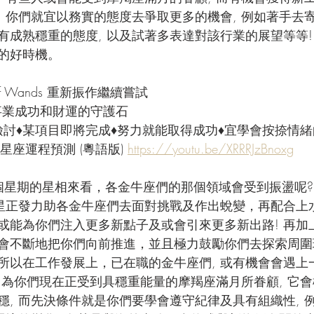
, 你們就宜以務實的態度去爭取更多的機會, 例如著手去
有成熟穩重的態度, 以及試著多表達對該行業的展望等等!
的好時機。
 of Wands 重新振作繼續嘗試
- 事業成功和財運的守護石
檢討♦某項目即將完成♦努力就能取得成功♦宜學會按捺情緒
星座運程預測 (粵語版) 
https://youtu.be/XRRRJzBnoxg
個星期的星相來看，各金牛座們的那個領域會受到振盪呢?
王星正發力助各金牛座們去面對挑戰及作出蛻變，再配合上
或能為你們注入更多新點子及或會引來更多新出路! 再加
會不斷地把你們向前推進，並且極力鼓勵你們去探索周圍
所以在工作發展上，已在職的金牛座們, 或有機會會遇上
 因為你們現在正受到具穩重能量的摩羯座滿月所眷顧, 它
穩, 而先決條件就是你們要學會遵守紀律及具有組織性, 