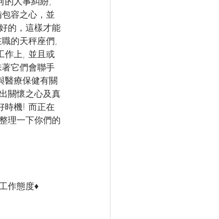
的人事糾紛, 
備包容之心，並
好的，這樣才能
職的天秤座們, 
作上, 並且或
味著它們會聯手
與醫療保健有關
釋出關懷之心及真
時機! 而正在
去整理一下你們的
工作態度♦