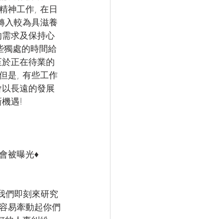
精神工作, 在日
轉入較為具滋養
的需求及保持心
些獨處的時間給
至於正在待業的
但是, 有些工作
會以長遠的發展
機遇! 
會被曝光♦
我們即刻來研究
容易牽動起你們