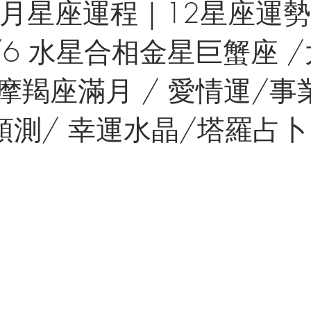
年6月星座運程｜12星座運
22/6 水星合相金星巨蟹座 
/摩羯座滿月 / 愛情運/事
預測/ 幸運水晶/塔羅占卜