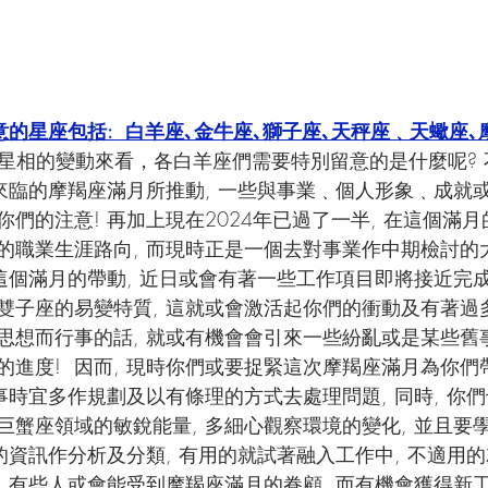
意的星座包括:  白羊座､金牛座､獅子座､天秤座﹑天蠍座､
上星相的變動來看，各白羊座們需要特別留意的是什麼呢?
將來臨的摩羯座滿月所推動, 一些與事業﹑個人形象﹑成就
們的注意! 再加上現在2024年已過了一半, 在這個滿月
的職業生涯路向, 而現時正是一個去對事業作中期檢討的大
這個滿月的帶動, 近日或會有著一些工作項目即將接近完成階
雙子座的易變特質, 這就或會激活起你們的衝動及有著過多
思想而行事的話, 就或有機會會引來一些紛亂或是某些舊事
的進度!  因而, 現時你們或要捉緊這次摩羯座滿月為你
事時宜多作規劃及以有條理的方式去處理問題, 同時, 你
巨蟹座領域的敏銳能量, 多細心觀察環境的變化, 並且要
的資訊作分析及分類, 有用的就試著融入工作中, 不適用的
 有些人或會能受到摩羯座滿月的眷顧, 而有機會獲得新工