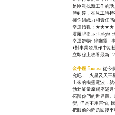
是剛剛找新工作的話
時到達﹑在見工時持
揮你組織力和責任感
幸運指數：★★★★
塔羅牌提示: Knight
幸運飾物: 綠幽靈 
♦對事業發展作中期
立即線上收看最新12
金牛座 Taurus:
 從今
究吧！  火星及天
出來的機靈電波，就
勃勃能量摩羯座滿月
拓闊你們的世界觀。
變, 但是不用害怕,
把眼前的問題回復平