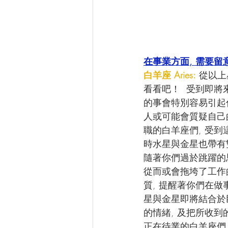
在事業方面, 需要留
白羊座 Aries:
 從以
看看吧！  受到即
的事會特別容易引起你
人或可能會質疑自己
職的白羊座們, 受到
時水星與金星也帶有
隨著你們過於跳躍的
從而或會拖垮了工作
質, 提醒著你們在做
星與金星即將結合於
的情緒, 及把所收到
正在待業的白羊座們,