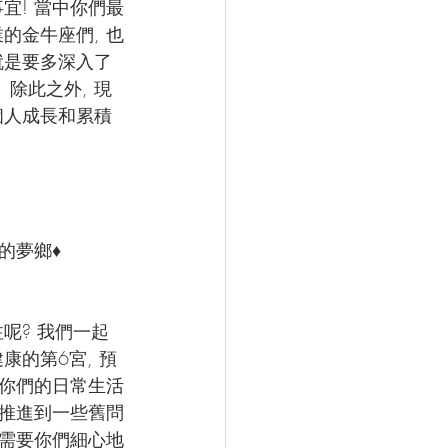
宜! 當中你們最
的金牛座們, 也
就是要多深入了
除此之外, 現
個人成長和累積
的夢鄉♦
呢? 我們一起
的第6宮, 預
你們的日常生活
力推進到一些舊問
為需要你們細心地