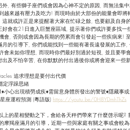
另外, 有些獅子座們或會因為心神不定的原因, 而無法集中
到越來越有壓力及吃力! 而現時由於大部份的能量會即將
, 這就或許正是來提醒著大家在忙碌之餘, 也要顧及自身
正好會在21日進入巨蟹座區域, 提示著你們或許要多找一
機會, 否則或會因為長期的勞累而會引發起一些疾病來! 
滿月的引導下, 你們或能找到一些能有著長遠發展的工作, 
許會未如你理想, 而現時你們最好別過於短視, 並且要學
付出及不怕辛苦, 在你默默的付出過後你或將會迎來一些新
entacles 追求理想是要付出代價
助穩定浮躁思緒
碌♦小心出現積勞成疾♦需留意身體所發出的警號♦隱藏事或
星座運程預測 (粵語版) 
https://youtu.be/0H8YDmhThZs
以上的星相變動之下，會給各天秤們帶來了什麼啓示呢? 
的摩羯座滿月的引導，近期一些與家庭有關之事或會較為