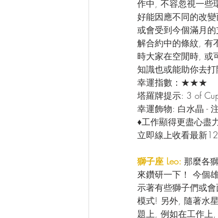
作中, 不容忽視一些
好能因應不同的改變而
或會受到今個滿月的
解合約中的條紋, 有
時大家在空閒時, 
知識也或能助你去打
幸運指數：★★★
塔羅牌提示: 3 of 
幸運飾物: 白水晶 
♦工作顯得更盡心盡
立即線上收看最新12
獅子座 Leo: 
那麼各獅
來鑽研一下！ 今個
示著有些獅子們或會
模式! 另外, 隨著
題上, 例如在工作上