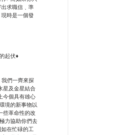
寄出求職信﹑準
 現時是一個發
的起伏♦
 我們一齊來探
水星及金星結合
上今個具有雄心
環境的新事物以
一些革命性的改
會極力協助你們去
例如在忙碌的工