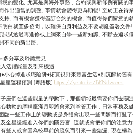
環境的變化, 尤其是與海外事務﹑合約或與新條例有關的事
作出適當的調整, 事情就會變得更為順暢! 至於正在待業
支持, 而有機會獲得簽訂合約的機會, 而值得你們留意的
不明白就宜多發問，以確保自身利益及不要胡亂簽署文件!  
或可試試透過再進修或上網來自學一些新知識, 不斷去追求
開不同的新出路。
Cups多分享及聆聽意見
- 注入活躍能量及引來機遇
力♦小心掉進求職陷阱♦拓寬視野來豐富生活♦別沉醉於舊有
星座運程預測 (粵語版) 
https://youtu.be/BKNrLvvxm-s
子座們在這些能量的帶動下，那個領域最需要你們去關注
雄心勃勃的摩羯座滿月即將會來到掌管工作﹑日常事務及健康
面臨一些工作上的變動或是身體會出現一些問題而打亂了
水星及金星緩緩進入你們的隱密宮, 這就或會把你們的注意
, 有些人或會因為較早前的疏忽而引來一些錯漏, 現在極