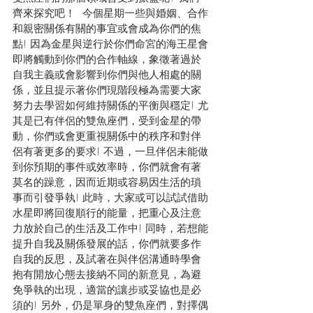
齊來探究吧！  今個星期一些與婚姻、合作
和親密關係有關的事宜或會成為你們的焦
點! 因為金星與逆行於你們命宮的海王星會
即將觸動到你們的合作軸線，象徵著過於
自我主義或會影響到你們與他人相處的關
係，並且提示著你們現階段極為需要大家
努力去學習如何維持關係的平衡與穩定! 尤
其是已有伴侶的雙魚座們，受到金星的帶
動，你們或會更重視關係中的秩序和對伴
侶有著更多的要求! 不過，一旦伴侶未能做
到你預期的事件或效率時，你們就會有著
莫名的躁意，因而近期或容易因生活的瑣
事而引發爭執! 此時，大家或可以試試借助
水星即將回復順行的能量，把重心及注意
力放於自己的生活及工作中! 同時，若想能
提升自我及關係發展的話，你們就要多作
自我的反思，及試著在與伴侶溝通時學會
抱有開放心態去接納不同的新意見，為避
免爭執的出現，適當的讓步或妥協也是必
須的! 另外，仍是單身的雙魚座們，對擇偶