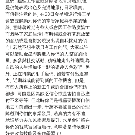
座們, 雖然工作量或會顯著地有所增加,但
是仍能表現出色及完滿地履行日常職責。
而值得注意的是, 在28日金星和逆行海王星
會雙雙觸動到你們的掌管家庭與事業的軸
線, 意味著近期有些人或會因工作過度繁忙
而忽略了家庭生活! 有時候或會有著想放棄
的念頭或是會對於現況出現自我懷疑的傾
向! 若然不想生活只有工作的話, 大家或許
可以借助金星即將進入你們的人際宮的能
量, 多參與社交活動, 積極地走出舒適圈,為
自己的人生增加多一點的樂趣與色彩吧! 另
外, 正在待業的射手座們, 如若有付出過努
力, 近期就或能得到新的工作機會, 但是, 
有些人所遇上的新工作或許會讓你們有點
卻步, 可能是因為缺乏信心或是害怕自己應
付不來等等! 但此時你們是極需要懷著自信
地去向前踏出一步, 千萬不要被自己的心理
障礙到你們的事業發展, 若真的力有不逮, 
就請努力去加以學習及提升, 水星會即將在
你們的智慧宮回復順行, 意味著是時候要好
好去改善技能及多作學習了!