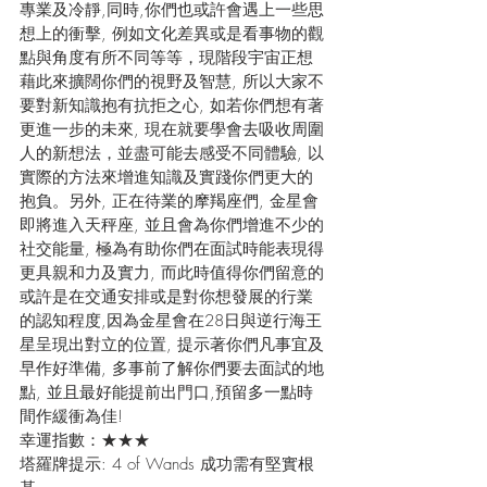
專業及冷靜,同時,你們也或許會遇上一些思
想上的衝擊, 例如文化差異或是看事物的觀
點與角度有所不同等等，現階段宇宙正想
藉此來擴闊你們的視野及智慧, 所以大家不
要對新知識抱有抗拒之心, 如若你們想有著
更進一步的未來, 現在就要學會去吸收周圍
人的新想法，並盡可能去感受不同體驗, 以
實際的方法來增進知識及實踐你們更大的
抱負。另外, 正在待業的摩羯座們, 金星會
即將進入天秤座, 並且會為你們增進不少的
社交能量, 極為有助你們在面試時能表現得
更具親和力及實力, 而此時值得你們留意的
或許是在交通安排或是對你想發展的行業
的認知程度,因為金星會在28日與逆行海王
星呈現出對立的位置, 提示著你們凡事宜及
早作好準備, 多事前了解你們要去面試的地
點, 並且最好能提前出門口,預留多一點時
間作緩衝為佳!
幸運指數：★★★
塔羅牌提示: 4 of Wands 成功需有堅實根