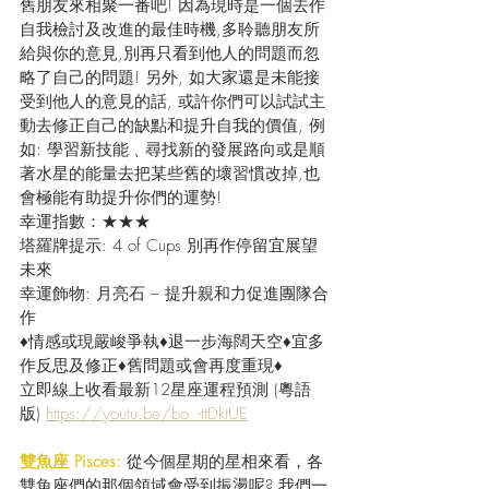
舊朋友來相聚一番吧! 因為現時是一個去作
自我檢討及改進的最佳時機,多聆聽朋友所
給與你的意見,別再只看到他人的問題而忽
略了自己的問題! 另外, 如大家還是未能接
受到他人的意見的話, 或許你們可以試試主
動去修正自己的缺點和提升自我的價值, 例
如: 學習新技能﹑尋找新的發展路向或是順
著水星的能量去把某些舊的壞習慣改掉,也
會極能有助提升你們的運勢!
幸運指數：★★★
塔羅牌提示: 4 of Cups 別再作停留宜展望
未來
幸運飾物: 月亮石 – 提升親和力促進團隊合
作
♦情感或現嚴峻爭執♦退一步海闊天空♦宜多
作反思及修正♦舊問題或會再度重現♦
立即線上收看最新12星座運程預測 (粵語
版) 
https://youtu.be/bo_-ttDktUE
雙魚座 Pisces:
 從今個星期的星相來看，各
雙魚座們的那個領域會受到振盪呢? 我們一