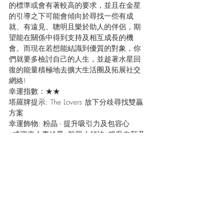
的標準或會有著較高的要求，並且在金星
的引導之下可能會傾向於尋找一些有成
就、有遠見、聰明且樂於助人的伴侶，期
望能在關係中得到支持及相互成長的機
會。而現在若想能結識到優質的對象，你
們就要多檢討自己的人生，並趁著水星回
復的能量積極地去擴大生活圈及拓展社交
網絡!
幸運指數：★★
塔羅牌提示: The Lovers 放下分歧尋找雙贏
方案
幸運飾物: 粉晶 - 提升吸引力及包容心
♦或迎來人事紛爭♦脫單小秘訣♦提升自我及
身心靈平衡♦處事宜避免過於自我♦
立即線上收看最新12星座運程預測 (粵語
版) 
https://youtu.be/A9AUWlvEboE
在財運方面, 需要留意的星座包括:  獅子
座､水瓶座
獅子座 Leo:
 在這些星相變動下，獅子座的