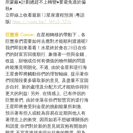
所蒙蔽♦計劃總趕不上轉變♦要避免過於偏
執♦
立即線上收看最新12星座運程預測 (粵語
版) 
https://youtu.be/_fAFs5_TZVc
巨蟹座 Cancer:
 在星相轉移的帶動下，各
巨蟹座們需要如何去應對才能順利渡過呢? 
我們即刻來看看！水星終於會在28日在你
們的財富宮回復順行, 象徵著一些與金錢﹑
收益﹑財物或任何有價值的物件關的問題
終能漸見明朗化, 不過, 由於金星和逆行海
王星會即將觸動你們的理智軸線, 提示著你
們現階段要多吸取新的意見, 及盡量不宜固
步自封, 新的處理及分配方式才能助你得到
更大的利益! 另外, 在情感上, 已有伴侶的
巨蟹座們, 由於坐落在你們智慧宮的逆行海
王星即將會受到金星的挑剔能量所刺激,  
預示著有些人或較為容易在近期與他人有
著理念上的衝突, 因而如若不想破壞關係的
和諧度,你們對於新的意見就宜抱有開放的
態度,不宜直接就表現出抗衡的態度, 因為