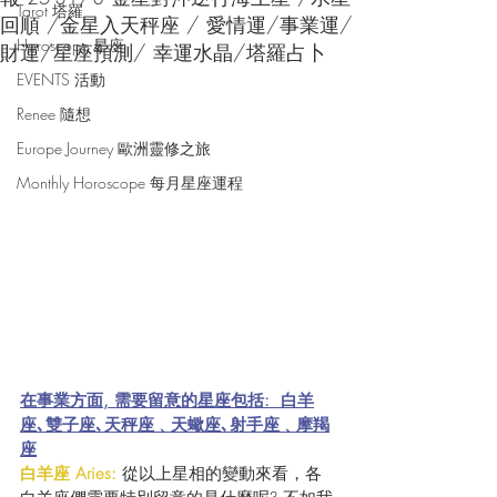
Tarot 塔羅
回順 /金星入天秤座 / 愛情運/事業運/
Horoscope 星座
財運/星座預測/ 幸運水晶/塔羅占卜
EVENTS 活動
Renee 隨想
Europe Journey 歐洲靈修之旅
Monthly Horoscope 每月星座運程
在事業方面, 需要留意的星座包括:  白羊
座､雙子座､天秤座﹑天蠍座､射手座﹑摩羯
座
白羊座 Aries: 
從以上星相的變動來看，各