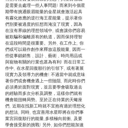
是需要去處理一些人事問題! 而來到今個星
期帶有挑通眼眉能量的金星就會激活起具
有霧化效應的逆行海王星能量，提示著你
們別要被過度的狂想而淹沒了現實，因為
在沒有界線的理想領域中, 或會讓你們容易
被欺騙和偏離原有的軌道，因而保持理智
在這段時間是很重要。另外, 在工作上, 你
們或可以籍作創作來釋放這股能量, 因而一
些從事鎖銷售﹑設計﹑藝術﹑時尚用品或
與寵物有關的行業也甚為有利! 而在日常工
作中, 在水星回復順行的引領下, 或有著展
現實力及領導力的機會! 不過當中就或意味
著你們或會機會遇上一些險阻, 而此時你們
必須勇於面對現實，並且要學會吸取過去
的經驗而多次分析及調整，這樣你們就有
機會能扭轉局勢。至於正在待業的天蠍座
們, 近期在找新工時就不宜抱有過於理想化
的想法, 同時, 也宜善用水星即將在你們事
業宮回復順行的能量,多積極向前衝, 及要
學會接受新的挑戰! 另外, 如你們想能加速