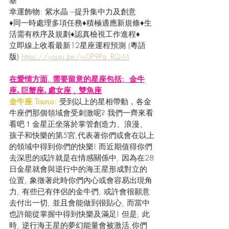
基
幸運飾物: 紫水晶 –提升集中力及創意
♦同一時處理多項任務♦積極適應新規條♦生
活需有秩序及規劃♦認真檢視工作進程♦
立即線上收看最新12星座運程預測 (粵語
版) 
https://youtu.be/w0P9Pa_RQ-M
在愛情方面, 需要留意的星座包括:  金牛
座､巨蟹座､處女座﹑雙魚座
金牛座 Taurus:
 受到以上的星相帶動，各金
牛座們那個領域會受刺激呢? 我們一齊來看
看吧！金星正坐落於掌管創造力、浪漫、
孩子和快樂的第5宮,代表著你們或會在以上
的領域中得到你們的快樂! 而近期值得你們
去深思的或許就是在情感關係中, 因為在28
日金星就會與逆行中的海王星形成對立的
位置, 象徵著此時你們內心或會容易出現角
力, 有些已有伴侶的金牛們, 或許會很願意
去付出一切, 並且會能做到很貼心, 而當中
也許能從掌握中得到快樂及滿足! 但是, 此
時, 逆行海王星的夢幻能量會被激活,你們