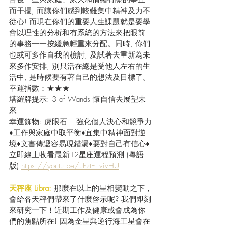
而干擾, 而讓你們感到較難集中精神及力不
從心! 而現在你們的重要人生課題就是要學
會以理性的分析和有系統的方法來把眼前
的事務一一按緩急輕重來分配。同時, 你們
也或可多作自我的檢討, 及試著去重新為未
來多作安排, 別只活在總是受他人左右的生
活中, 是時候要有著自己的想法及目標了。
幸運指數：★★★
塔羅牌提示: 3 of Wands 懷自信去展望未
來
幸運飾物: 虎眼石 – 強化個人決心和競爭力
♦工作與家庭中取平衡♦宜集中精神面對逆
境♦文書傳遞容易現錯漏♦要對自己有信心♦
立即線上收看最新12星座運程預測 (粵語
版) 
https://youtu.be/uFztE_vivHU
天秤座 Libra:
那麼在以上的星相變動之下，
會給各天秤們帶來了什麼啓示呢? 我們即刻
來研究一下！近期工作及健康或會成為你
們的焦點所在! 因為金星與逆行海王星會在