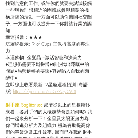
找到合意的工作, 或許你們就要去試試接觸
一些與你理想相近的團體或參與相關的機
構所搞的活動, 一方面可以助你擴闊社交圈
子, 一方面也可以提升一下你對該行業的認
知! 
幸運指數：★★★
塔羅牌提示: 9 of Cups 宜保持高度的專注
力
幸運飾物: 金髮晶 –激活智慧和決策力
♦理想仍需要不斷拼博♦細心找出隱藏中的
問題♦局勢逆轉的要訣♦容易陷入自我的陶
醉中♦
立即線上收看最新12星座運程預測 (粵語
版) 
https://youtu.be/cuGRR0JO5OI
射手座 Sagittarius:
 那麼從以上的星相轉移
來看，各射手們的大概趨勢會是如何呢? 我
們一起來分析一下！金星及太陽正努力為
你們增進分析力及組織力,極為有助提高你
們的事業運及工作效率, 因而已在職的射手