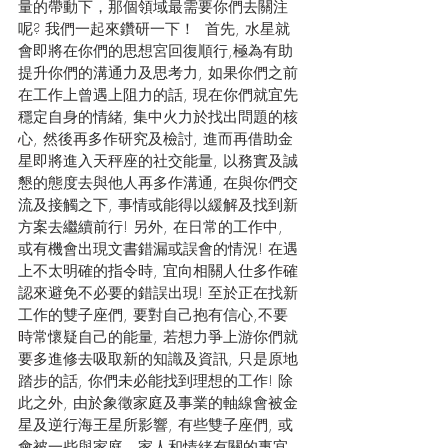
量的帶動下，那個領域最需要你們去關注
呢? 我們一起來鑽研一下！  首先, 水星就
會即將在你們的思想宮回復順行,極為有助
提升你們的溝通力及思考力, 如果你們之前
在工作上曾遇上阻力的話, 現在你們就宜先
穩定自身的情緒, 集中火力於找出問題的核
心, 然後再多作研究及檢討, 進而再借助金
星即將進入天秤座的社交能量, 以務實及誠
懇的態度去與他人再多作溝通, 在與你們交
流及接觸之下, 事情或能得以緩解及找到新
方案去繼續前行! 另外, 在日常的工作中, 
或有機會出現文書錯漏或誤會的情況! 在遇
上不太明確的指令時, 宜向相關人仕多作確
認來避免不必要的錯誤出現! 至於正在找新
工作的雙子座們, 要對自己抱有信心,不要
時常懷疑自己的能量, 若想力爭上游你們就
要多進修去吸取新的知識及資訊, 只是原地
踏步的話, 你們未必能找到理想的工作! 除
此之外, 由於象徵家庭及事業的軸線會被金
星及逆行海王星所影響, 有些雙子座們, 或
會被一些與家庭、家人和情緒有關的事宜