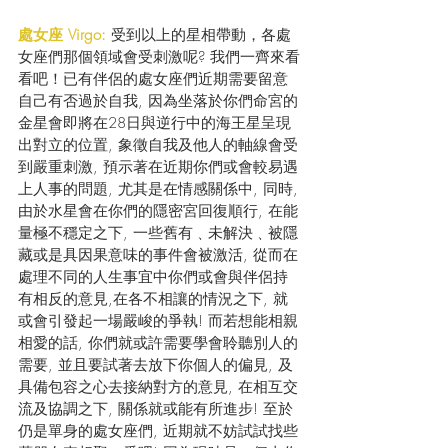
處女座 Virgo:
 受到以上的星相帶動，各處
女座們那個領域會受刺激呢? 我們一齊來看
看吧！已有伴侶的處女座們近期需要留意
自己有否過於自我, 因為坐落於你們命宮的
金星會即將在28日與逆行中的海王星呈現
出對立的位置, 象徵自我及他人的軸線會受
到嚴重刺激, 預示著在近期你們或會較易遇
上人事的問題, 尤其是在情感關係中, 同時,
由於水星會在你們的隱密宮回復順行, 在能
量極不穩定之下, 一些舊有﹑未解決﹑被隱
藏或是具因果意味的事件會被激活, 從而在
處理不同的人生事宜中你們或會與伴侶持
有相反的意見,在各不相讓的情況之下, 就
或會引發起一場嚴峻的爭執! 而若想能相親
相愛的話, 你們就或許需要學會聆聽別人的
需要, 並且要試著去放下你個人的偏見, 及
具備包容之心去接納對方的意見, 在相互交
流及協調之下, 關係就或能有所進步! 至於
仍是單身的處女座們, 近期就不妨試試找些