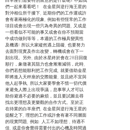
白羊座們需要特別留意的是什麼呢? 不如我
們一起來看看吧！  在金星與逆行海王星的
對沖相位所干擾下, 近期你們的工作運或許
會有著兩極化的現象, 例如有些恆常的工作
項目或會出現一些宍為奇異的問題, 又或是
一些看似不可能的事又或會在你不預期當
中成功做到等等，本週的工作極具變異性
及機遇! 所以大家縱然遇上阻礙, 也要努力
去面對現實及作出改變，轉機或會在下一
刻出現。另外, 由於水星終於會在28日回復
順行，象徵著其阻力也會漸漸減弱，此時, 
你們若想能順利把工作完成, 就要借助金星
即將進入天秤座的交際能量, 並且絶不宜與
他人起爭執, 所以大家要學會不惜一切代價
來避免人際上出現爭議，息事寧人才可以
助你避過不必要的麻煩，並且要試圖去尋
找出更理想及更樂觀的合作方式。至於正
在待業的白羊座們, 在金星與逆行海王星的
提醒之下, 理想的工作或許會有著不同層面
的現實問題, 例如: 人工不如理想﹑待遇不
佳, 或是你會覺得需要付出的心機及時間過