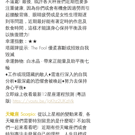
不遠處! 最後, 或許各天秤座們近期也要多
注重健康, 因為你們或會有機會因過勞而引
起腰酸背痛、眼睛疲勞或是女性生理期遅
到等問題，近期最好能有著定時的作息及
飲食時間，這樣才能讓身心保持平衡及得
以恢復體力!
幸運指數：★★
塔羅牌提示: The Fool 優柔寡斷或招致自我
毀滅
幸運飾物: 白水晶 - 帶來正能量及助平衡七
輪
♦工作或現隱藏的敵人♦需進行深入的自我
分析♦最深處的恐懼會被喚起♦努力去保持
身心平衡♦
立即線上收看最新12星座運程預測 (粵語
版) 
https://youtu.be/JoKhz2UKzMk
天蠍座 Scorpio:
 從以上星相的變動來看, 各
天蠍座們需要特別留意的是什麼呢? 不如我
們一起來看看吧!  近期有些天蠍座們或會
特別專注去發展自己的理想﹑人生目標或