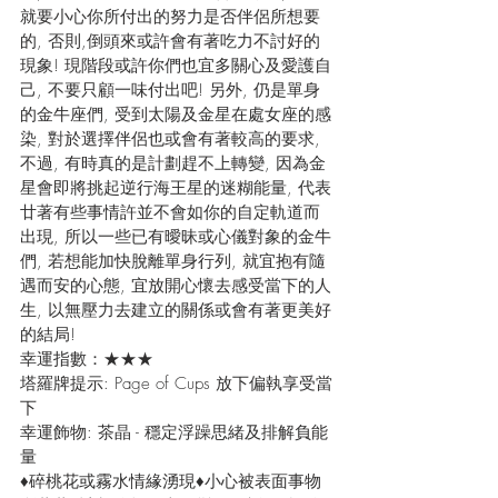
就要小心你所付出的努力是否伴侶所想要
的, 否則,倒頭來或許會有著吃力不討好的
現象! 現階段或許你們也宜多關心及愛護自
己, 不要只顧一味付出吧! 另外, 仍是單身
的金牛座們, 受到太陽及金星在處女座的感
染, 對於選擇伴侶也或會有著較高的要求, 
不過, 有時真的是計劃趕不上轉變, 因為金
星會即將挑起逆行海王星的迷糊能量, 代表
廿著有些事情許並不會如你的自定軌道而
出現, 所以一些已有曖昧或心儀對象的金牛
們, 若想能加快脫離單身行列, 就宜抱有隨
遇而安的心態, 宜放開心懷去感受當下的人
生, 以無壓力去建立的關係或會有著更美好
的結局!
幸運指數：★★★
塔羅牌提示: Page of Cups 放下偏執享受當
下
幸運飾物: 茶晶 - 穩定浮躁思緒及排解負能
量
♦碎桃花或霧水情緣湧現♦小心被表面事物