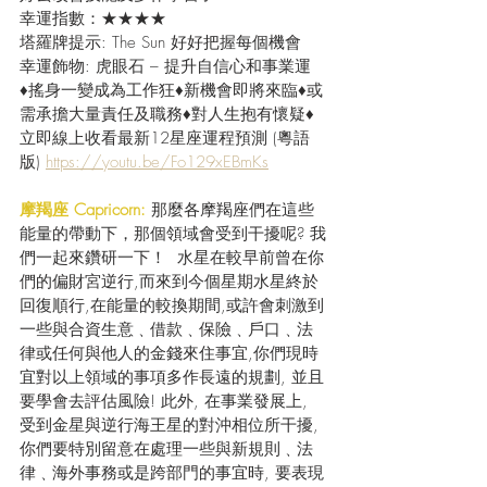
幸運指數：★★★★
塔羅牌提示: The Sun 好好把握每個機會
幸運飾物: 虎眼石 – 提升自信心和事業運
♦搖身一變成為工作狂♦新機會即將來臨♦或
需承擔大量責任及職務♦對人生抱有懷疑♦
立即線上收看最新12星座運程預測 (粵語
版) 
https://youtu.be/Fo129xEBmKs
摩羯座 Capricorn:
 那麼各摩羯座們在這些
能量的帶動下，那個領域會受到干擾呢? 我
們一起來鑽研一下！  水星在較早前曾在你
們的偏財宮逆行,而來到今個星期水星終於
回復順行,在能量的較換期間,或許會刺激到
一些與合資生意﹑借款﹑保險﹑戶口﹑法
律或任何與他人的金錢來住事宜,你們現時
宜對以上領域的事項多作長遠的規劃, 並且
要學會去評估風險! 此外, 在事業發展上, 
受到金星與逆行海王星的對沖相位所干擾, 
你們要特別留意在處理一些與新規則﹑法
律﹑海外事務或是跨部門的事宜時, 要表現