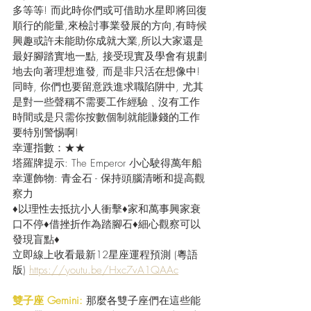
多等等! 而此時你們或可借助水星即將回復
順行的能量,來檢討事業發展的方向,有時候
興趣或許未能助你成就大業,所以大家還是
最好腳踏實地一點, 接受現實及學會有規劃
地去向著理想進發, 而是非只活在想像中! 
同時, 你們也要留意跌進求職陷阱中, 尤其
是對一些聲稱不需要工作經驗﹑沒有工作
時間或是只需你按數個制就能賺錢的工作
要特別警惕啊! 
幸運指數：★★
塔羅牌提示: The Emperor 小心駛得萬年船
幸運飾物: 青金石 - 保持頭腦清晰和提高觀
察力
♦以理性去抵抗小人衝擊♦家和萬事興家衰
口不停♦借挫折作為踏腳石♦細心觀察可以
發現盲點♦
立即線上收看最新12星座運程預測 (粵語
版) 
https://youtu.be/Hxc7vA1QAAc
雙子座 Gemini: 
那麼各雙子座們在這些能