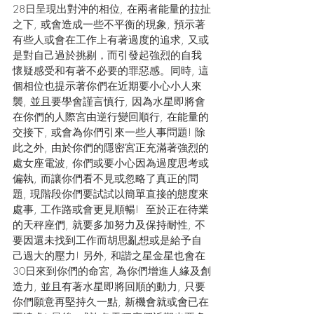
28日呈現出對沖的相位, 在兩者能量的拉扯
之下, 或會造成一些不平衡的現象, 預示著
有些人或會在工作上有著過度的追求, 又或
是對自己過於挑剔，而引發起強烈的自我
懷疑感受和有著不必要的罪惡感。同時, 這
個相位也提示著你們在近期要小心小人來
襲, 並且要學會謹言慎行, 因為水星即將會
在你們的人際宮由逆行變回順行, 在能量的
交接下, 或會為你們引來一些人事問題! 除
此之外, 由於你們的隱密宮正充滿著強烈的
處女座電波, 你們或要小心因為過度思考或
偏執, 而讓你們看不見或忽略了真正的問
題, 現階段你們要試試以簡單直接的態度來
處事, 工作路或會更見順暢!  至於正在待業
的天秤座們, 就要多加努力及保持耐性, 不
要因還未找到工作而胡思亂想或是給予自
己過大的壓力! 另外, 和諧之星金星也會在
30日來到你們的命宮, 為你們增進人緣及創
造力, 並且有著水星即將回順的動力, 只要
你們願意再堅持久一點, 新機會就或會已在