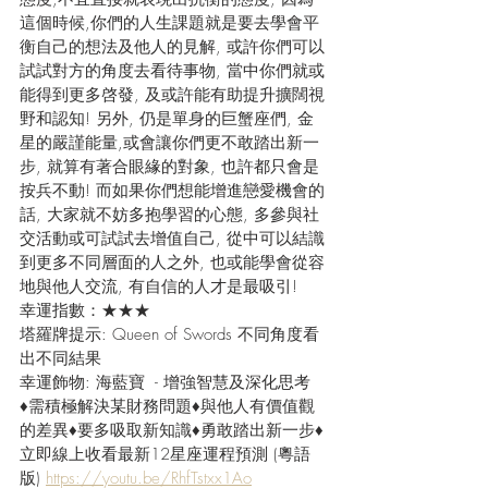
這個時候,你們的人生課題就是要去學會平
衡自己的想法及他人的見解, 或許你們可以
試試對方的角度去看待事物, 當中你們就或
能得到更多啓發, 及或許能有助提升擴闊視
野和認知! 另外, 仍是單身的巨蟹座們, 金
星的嚴謹能量,或會讓你們更不敢踏出新一
步, 就算有著合眼緣的對象, 也許都只會是
按兵不動! 而如果你們想能增進戀愛機會的
話, 大家就不妨多抱學習的心態, 多參與社
交活動或可試試去增值自己, 從中可以結識
到更多不同層面的人之外, 也或能學會從容
地與他人交流, 有自信的人才是最吸引!
幸運指數：★★★
塔羅牌提示: Queen of Swords 不同角度看
出不同結果
幸運飾物: 海藍寶  - 增強智慧及深化思考
♦需積極解決某財務問題♦與他人有價值觀
的差異♦要多吸取新知識♦勇敢踏出新一步♦
立即線上收看最新12星座運程預測 (粵語
版) 
https://youtu.be/RhfTstxx1Ao