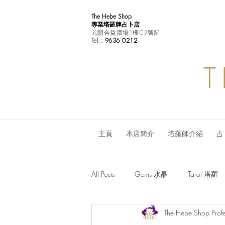
The Hebe Shop
專業塔羅牌占卜店
元朗合益廣場1樓C3號舖
Tel.:
9636 0212
T
主頁
本店簡介
塔羅師介紹
占
All Posts
Gems 水晶
Tarot 塔羅
The Hebe Shop Profe
Monthly Horoscope 每月星座運程