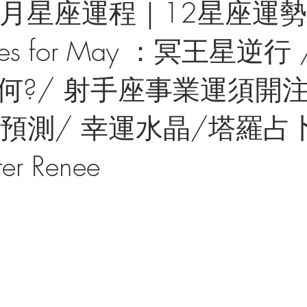
5月星座運程｜12星座運勢 
opes for May ：冥王星逆行
何?/ 射手座事業運須開
預測/ 幸運水晶/塔羅占卜
ter Renee