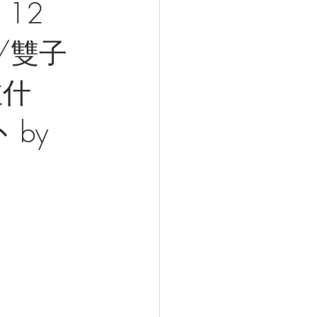
12
 /雙子
注什
 by