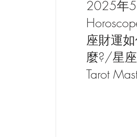
2025年
Horosc
座財運如
麼?/星座
Tarot Mas