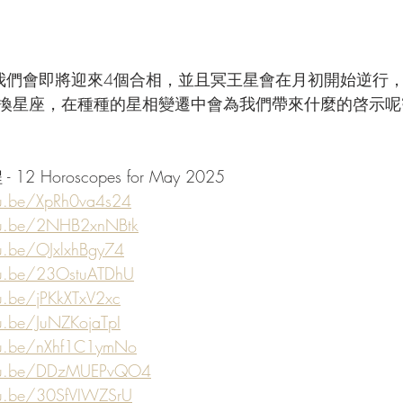
我們會即將迎來4個合相，並且冥王星會在月初開始逆行
換星座，在種種的星相變遷中會為我們帶來什麼的啓示呢?
2 Horoscopes for May 2025
tu.be/XpRh0va4s24
tu.be/2NHB2xnNBtk
tu.be/OJxlxhBgy74
tu.be/23OstuATDhU
u.be/jPKkXTxV2xc
u.be/JuNZKojaTpI
tu.be/nXhf1C1ymNo
utu.be/DDzMUEPvQO4
tu.be/30SfVIWZSrU