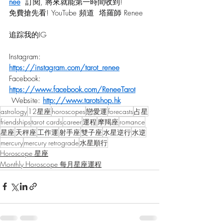
nee
  訂閱, 將來就能第一時間收到!
免費搶先看! YouTube 頻道  塔羅師 Renee  
追踪我的IG
Instagram: 
https://instagram.com/tarot_renee
Facebook: 
https://www.facebook.com/ReneeTarot
 Website: 
http://www.tarotshop.hk
astrology
12星座
horoscopes
戀愛運
forecasts
占星
friendships
tarot cards
career
運程
摩羯座
romance
星座
天秤座
工作運
射手座
雙子座
水星逆行
水逆
mercury
mercury retrograde
水星順行
Horoscope 星座
Monthly Horoscope 每月星座運程