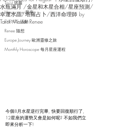
Tarot 塔羅
水瓶滿月 /金星和木星合相/星座預測/
Horoscope 星座
幸運水晶/塔羅占卜/西洋命理師 by
Tarot Master Renee
EVENTS 活動
Renee 隨想
Europe Journey 歐洲靈修之旅
Monthly Horoscope 每月星座運程
今個8月水星逆行完畢, 快要回復順行了, 
12星座的運勢又會是如何呢? 不如我們立
即來分析一下!