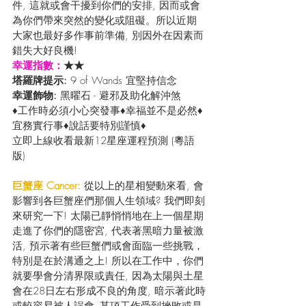
件, 這就或會干擾到你們的安排, 因而或會
為你們帶來突然的變化或阻礙。所以近期
大家也最好多作事前準備, 別因外在因素而
錯失大好良機!
幸運指數：
★★
塔羅牌提示: 
9 of Wands 宜堅持信念
幸運飾物: 
黑曜石 - 避邪及助化解沖煞
♦工作時必須小心突發事♦幸福並不是必然♦
宜務實行事♦說話要特別謹慎♦
立即上線收看最新12星座運程預測 (粵語
版) 
巨蟹座 Cancer:
 從以上的星相變動來看, 會
影響到各巨蟹座們那個人生領域? 我們即刻
來研究一下! 太陽已靜悄悄地在上一個星期
走進了你們的隱密宮, 代表著黑暗力量被激
活, 預示著有些巨蟹們或會面臨一些挑戰，
特別是在於溝通之上! 所以在工作中，你們
就要學會分清界限或責任, 因為太陽與土星
會在28日左右形成不良的角度, 暗示著此時