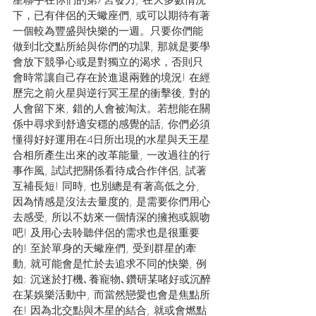
星聯手在你們的第7宮發力, 在大多數情況
下，已有伴侶的天蠍座們, 或可以期待有著
一個較為豐盛與快樂的一週。只要你們能
做到北交點所給與你們的功課, 那就是要學
會放下競爭心或是對獨立的渴求，否則只
會時常讓自己存在於進退兩難的境況! 在經
歷完之前火星與逆行冥王星的衝擊後, 對的
人會留下來, 錯的人會被淘汰。若想能在關
係中尋求到舒適安穩的感覺的話, 你們必須
懂得好好運用在4日所出現的水星與天王星
合相所產生出來的改革能量, 一改過往的行
事作風, 試試把關係看待成合作伴侶, 試著
互補長短! 同時, 也別總是有著高低之分, 
因為情感是沒法去量度的, 是需要你們用心
去感受, 所以不妨來一個情深的擁抱或親吻
吧! 及用心去聆聽伴侶的需求也是很重要
的! 至於單身的天蠍座們, 受到群星的牽
動, 就可能會是忙於去追求不同的快樂, 例
如: 沉迷於打機､養寵物､鑽研某啫好或沉醉
在某娛樂活動中, 而當然戀愛也會是焦點所
在! 因為北交點與木星的結合, 就或會燃點