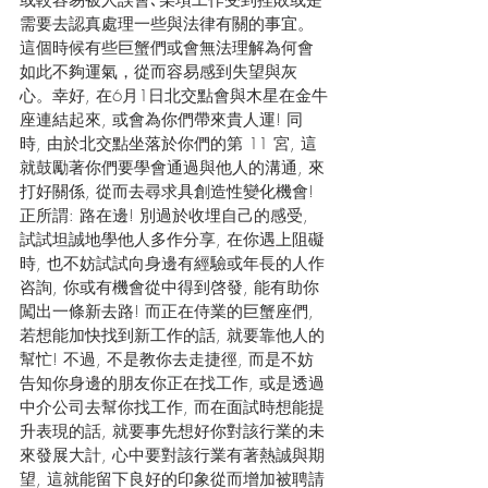
或較容易被人誤會､某項工作受到挫敗或是
需要去認真處理一些與法律有關的事宜。
這個時候有些巨蟹們或會無法理解為何會
如此不夠運氣，從而容易感到失望與灰
心。幸好, 在6月1日北交點會與木星在金牛
座連結起來, 或
會為你們帶來貴人運! 同
時, 由於
北交點坐落於你們的第 11 宮, 這
就鼓勵著你們要學會通過與他人的溝通, 來
打好關係, 從而去尋求具創造性變化機會! 
正所謂: 路在邊! 別過於收埋自己的感受, 
試試坦誠地學他人多作分享, 在你遇上阻礙
時, 也不妨試試向身邊有經驗或年長的人作
咨詢, 你或有機會從中得到啓發, 能有助你
闖出一條新去路! 而正在侍業的巨蟹座們, 
若想能加快找到新工作的話, 就要靠他人的
幫忙! 不過, 不是教你去走捷徑, 而是不妨
告知你身邊的朋友你正在找工作, 或是透過
中介公司去幫你找工作, 而在面試時想能提
升表現的話, 就要事先想好你對該行業的未
來發展大計, 心中要對該行業有著熱誠與期
望, 這就能留下良好的印象從而增加被聘請