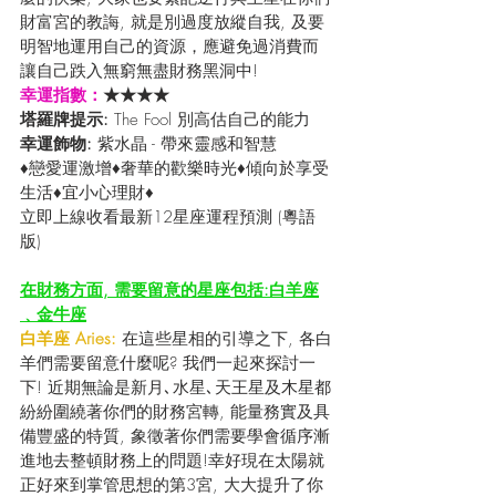
財富宮的教誨, 就是別過度放縱自我, 及要
明智地運用自己的資源，應避免過消費而
讓自己跌入無窮無盡財務黑洞中! 
幸運指數：
★★★★
塔羅牌提示: 
The Fool 別高估自己的能力
幸運飾物: 
紫水晶 - 帶來靈感和智慧
♦戀愛運激增♦奢華的歡樂時光♦傾向於享受
生活♦宜小心理財♦
立即上線收看最新12星座運程預測 (粵語
版) 
在財務方面, 需要留意的星座包括:白羊座
﹑金牛座
白羊座 Aries:
 在這些星相的引導之下, 各白
羊們需要留意什麼呢? 我們一起來探討一
下! 近期無論是新月､水星､天王星及木星都
紛紛圍繞著你們的財務宮轉, 能量務實及具
備豐盛的特質, 象徵著你們需要學會循序漸
進地去整頓財務上的問題!幸好現在太陽就
正好來到掌管思想的第3宮, 大大提升了你