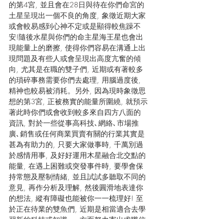
的第4宮, 並且會在28日與待在你們命宮的
土星呈現出一個不良的角度, 象徵近期大家
或會較易感到心神不定或是顯得較焦躁不
安!隨後水星與你們的命主星海王星也會出
現能量上的磨擦, 使得你們容易在溝通上出
現問題及有些人或會呈現出高度亢奮的傾
向, 尤其是在職的雙子們, 近期或有著較多
的瑣碎事務需要你們去處理, 用腦過度後, 
精神也較易被消耗。另外, 因為現時象徵思
想的第3宮, 正被務實的能量所圍繞, 就預示
著此時你們或會收到較多來自四方八面的
資訊, 對於一些從事高科技､網絡､市場推
廣､銷售或任何商業買賣有關的行業其實是
甚為有助力的, 只要大家做事時, 千萬別過
於感情用事, 及好好運用木星融合北交點的
能量, 在遇上困難或突發事件時, 要學會保
持常態及壓制情緒, 並且試試多聽取不同的
意見, 再作分析及理解, 然後圓滑地表達你
的想法, 縱有障礙也能被你一一梳理好! 至
於正在待業的雙魚們, 近期是相當適合去學