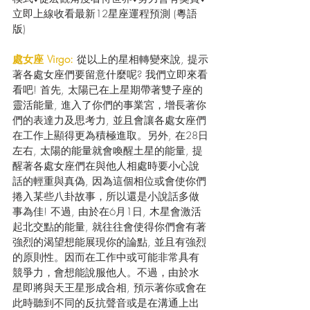
立即上線收看最新12星座運程預測 (粵語
版) 
處女座 Virgo: 
從以上的星相轉變來說, 提示
著各處女座們要留意什麼呢? 我們立即來看
看吧! 首先, 太陽已在上星期帶著雙子座的
靈活能量, 進入了你們的事業宮，增長著你
們的表達力及思考力, 並且會讓各處女座們
在工作上顯得更為積極進取。另外, 在28日
左右, 太陽的能量就會喚醒土星的能量, 提
醒著各處女座們在與他人相處時要小心說
話的輕重與真偽, 因為這個相位或會使你們
捲入某些八卦故事，所以還是小說話多做
事為佳! 不過, 由於在6月1日, 木星會激活
起北交點的能量, 就往往會使得你們會有著
強烈的渴望想能展現你的論點, 並且有強烈
的原則性。因而在工作中或可能非常具有
競爭力，會想能說服他人。不過，由於水
星即將與天王星形成合相, 預示著你或會在
此時聽到不同的反抗聲音或是在溝通上出