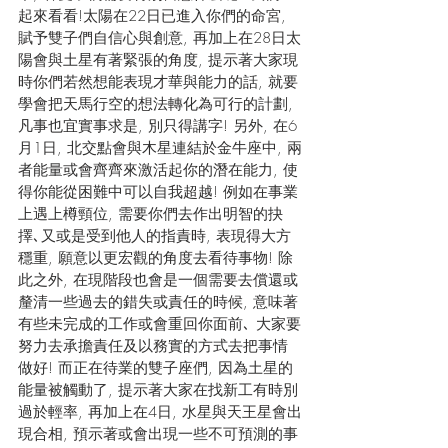
起來看看!太陽在22日已進入你們的命宮, 
賦予雙子們自信心與創意, 再加上在28日太
陽會與土星有著緊張的角度, 提示著大家現
時你們若然想能表現才華與能力的話, 就要
學會把天馬行空的想法轉化為可行的計劃, 
凡事也宜實事求是, 別只得講字! 另外, 在6
月1日, 北交點會與木星連結於金牛座中, 兩
者能量或會齊齊來激活起你的潛在能力, 使
得你能從困難中可以自我超越! 例如在事業
上遇上樽頸位, 需要你們去作出明智的抉
擇､又或是受到他人的指責時, 表現得大方
穩重, 願意以更宏觀的角度去看待事物! 除
此之外, 在現階段也會是一個需要去償還或
釐清一些過去的錯失或責任的時候, 意味著
有些未完成的工作或會重回你面前､ 大家要
努力去承擔責任及以務實的方式去把事情
做好! 而正在待業的雙子座們, 因為土星的
能量被觸動了, 提示著大家在找新工有時別
過於輕率, 再加上在4日, 水星與天王星會出
現合相, 預示著或會出現一些不可預測的事