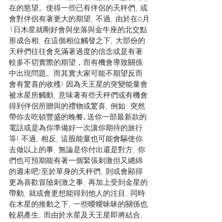
在的慾望。使得一些已有伴侶的天秤們, 或
會對伴侶有著更大的期望, 不過, 由於在6月
1日木星就剛好會與坐落與金牛座的北交點
形成合相, 在這個相位觸發之下, 大部份的
天秤們往往會充滿著過度的信念或是有著
較多不切實際的期望，而有機會導致關係
中出現問題。而其實大家可能不期望反而
會有驚喜的收穫! 因為天王星的突變能量會
被水星所觸動, 意味著有些天秤們或有機會
得到伴侶所贈與的禮物或驚喜, 例如: 突然
帶你去吃頓豐盛的晚餐､送你一部最新款的
電話或是為你準備好一次讓你期待的旅行
等! 不過, 相反, 這股能量也可能會驅使你
去做以上的事, 無論是你付出還是對方, 你
們也可預期能有著一個緊張刺激但又纏綿
的週未吧!至於單身的天秤們, 則或會顯得
更為喜歡冒險刺激之事, 再加上受到金星的
帶動, 就或會更想能得到他人的注目, 同時
在木星的推動之下, 一些曖曖昧昧的關係也
較易產生, 而由於水星及天王星即將結合, 