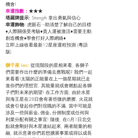
機會!
幸運指數：
★★★
塔羅牌提示: 
Strength 拿出勇氣與信心
幸運飾物: 
虎眼石 –助清楚了解自己的目標
♦人際關係受考驗♦貴人運被激活♦需要主動
創造機會♦學會打好人際網絡♦
立即上線收看最新12星座運程預測 (粵語
版) 
獅子座 Leo:
 從現階段的星相來看, 各獅子
們需要作出什麼的準備去應戰呢? 我們一起
來看看!太陽的正能量在上一個星期就已走
進你們的理想宮, 其能量就或會燃點起各獅
子們對未來的期望! 在工作方面, 由於水星
與海王星在28日會有著些微的磨擦, 火花就
或會引發起你們對現職的不滿, 當中可能是
涉及一些與薪金､佣金､分佣制度或任何與
利業分配有關之事宜! 隨後, 在6月1日北交
點就會剛好與木星連結起來, 兩者能量的相
融, 就示意著你們若想擴展事業或得以成長