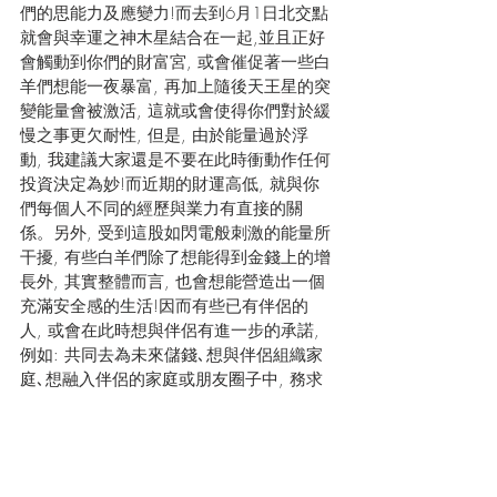
們的思能力及應變力!而去到6月1日北交點
就會與幸運之神木星結合在一起,並且正好
會觸動到你們的財富宮, 或會催促著一些白
羊們想能一夜暴富, 再加上隨後天王星的突
變能量會被激活, 這就或會使得你們對於緩
慢之事更欠耐性, 但是, 由於能量過於浮
動, 我建議大家還是不要在此時衝動作任何
投資決定為妙!而近期的財運高低, 就與你
們每個人不同的經歷與業力有直接的關
係。另外, 受到這股如閃電般刺激的能量所
干擾, 有些白羊們除了想能得到金錢上的增
長外, 其實整體而言, 也會想能營造出一個
充滿安全感的生活!因而有些已有伴侶的
人, 或會在此時想與伴侶有進一步的承諾, 
例如: 共同去為未來儲錢､想與伴侶組織家
庭､想融入伴侶的家庭或朋友圈子中, 務求
能得到一些較為實質的愛的證據! 不過, 此
時大家就要小心, 因為水星與天王星會漸漸
形成合相, 它們強烈的變革能量, 或許會為
你引來一些不受控制的境況, 預示著或會出