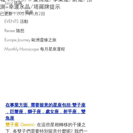
Tarot 塔羅
測+幸運水晶/塔羅牌提示
Horoscope 星座
已更新：
2023年6月2日
EVENTS 活動
Renee 隨想
Europe Journey 歐洲靈修之旅
Monthly Horoscope 每月星座運程
在事業方面, 需要留意的星座包括:雙子座
﹑巨蟹座﹑獅子座﹑處女座﹑射手座﹑雙
魚座
雙子座 Gemini:
 在這些星相轉移的干擾之
下, 各雙子們需要特別留意什麼呢? 我們一