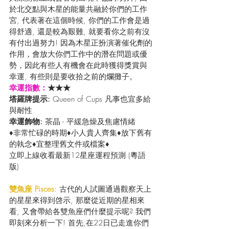
於北交點與木星的能量共融於你們的工作
宮, 代表著在這個時候, 你們的工作會是過
得舒適, 還是較為艱難, 就要看你之前有沒
有付出過努力! 因為木星正扮演著催化劑的
作用，會放大你們工作中的潛在問題或優
勢，因此有些人有機會在此時獲得獎賞與
幸運, 有些則是要收拾之前的爛攤子。
幸運指數：
★★★
塔羅牌提示: 
Queen of Cups 凡事也宜多給
與耐性
幸運飾物: 
茶晶 - 平緩急燥及焦慮情緒
♦非常忙碌的時期♦小人貴人齊集♦放下舊有
的執念♦宜整理舊文件或檔案♦
立即上線收看最新12星座運程預測 (粵語
版) 
雙魚座 Pisces:
 古代的人試圖通過觀察天上
的星星來得到啓示, 那麼從近期的星相來
看, 又會帶給各雙魚座們什麼提示呢? 我們
即刻來分析一下! 首先,在22日已走進你們