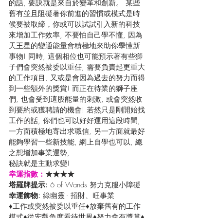
的話, 要訣就是來自於變革和創新。 某些
舊有並且阻礙著你前進的習慣或模式是時
候要被取締，你或可以試試引入新的科技
來增加工作效率, 不要怕自己學不懂, 因為
天王星的變通能量會積極地來助你學懂新
事物! 同時, 這個相位也可能預示著有些獅
子們會突然被委以重任, 需要負責起更重大
的工作項目, 又或是會因為過去的努力而得
到一些額外的獎賞! 而正在待業的獅子座
們, 也會受到這股能量的刺激, 或會突然收
到要約或獲聘請的機會! 若然只是剛開始找
工作的話, 你們也可以好好運用這段時間, 
一方面積極地寄出求職信, 另一方面就最好
能夠學習一些新技能, 網上自學也可以, 總
之想增加事業運勢, 
秘訣就是主動求變! 
幸運指數：
★★★★
塔羅牌提示: 
6 of Wands 努力克服小障礙
幸運飾物: 
綠幽靈 - 招財、旺事業
♦工作或突然被委以重任♦放棄舊有的工作
模式♦從宏觀角度看待世界♦努力會有獎賞♦