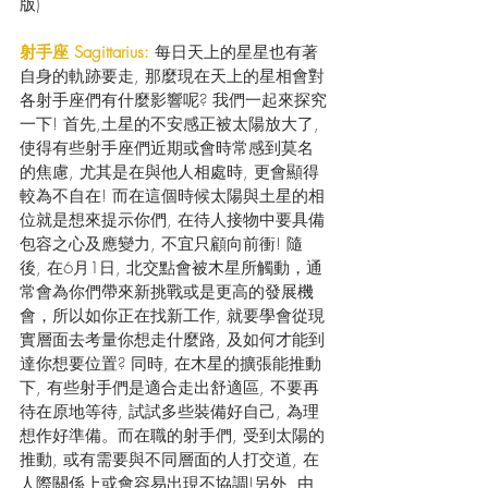
版) 
射手座 Sagittarius: 
每日天上的星星也有著
自身的軌跡要走, 那麼現在天上的星相會對
各射手座們有什麼影響呢? 我們一起來探究
一下! 首先,土星的不安感正被太陽放大了, 
使得有些射手座們近期或會時常感到莫名
的焦慮, 尤其是在與他人相處時, 更會顯得
較為不自在! 而在這個時候太陽與土星的相
位就是想來提示你們, 在待人接物中要具備
包容之心及應變力, 不宜只顧向前衝! 隨
後, 在6月1日, 北交點會被木星所觸動，通
常會為你們帶來新挑戰或是更高的發展機
會，所以如你正在找新工作, 就要學會從現
實層面去考量你想走什麼路, 及如何才能到
達你想要位置? 同時, 在木星的擴張能推動
下, 有些射手們是適合走出舒適區, 不要再
待在原地等待, 試試多些裝備好自己, 為理
想作好準備。而在職的射手們, 受到太陽的
推動, 或有需要與不同層面的人打交道, 在
人際關係上或會容易出現不協調!另外, 由