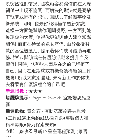
現突然混亂情況, 這樣就容易讓你們在人際
關係中出現不協調! 而解決的辦法就是要放
下執著或固有的想法, 嘗試去了解新事物及
新形勢, 同時, 也最好能積極學習新知識, 
這樣一方面能幫助你開闊視野, 一方面則能
展現你的大度, 使得你更能與他人建立和諧
關係! 而正在待業的處女座們, 由於象徵智
慧的宮位被激活, 提示著你們或可借助再進
修､旅行､閱讀或任何歷險活動來提升自我
價值! 同時, 也有些人因為在之前已增值了
自己, 因而在近期就或有機會獲得新的工作
機會! 所以大家別遲疑, 未有新工作的你快
去看看有什麼課程合適自己吧!
幸運指數：
★★★
塔羅牌提示: 
Page of Swords 宜改變思維路
徑
幸運飾物: 
青金石 - 有助沉著冷靜去思考
♦工作或遇上合約或法律問題♦突破個人和
精神界限♦努力探索未知♦
立即上線收看最新12星座運程預測 (粵語