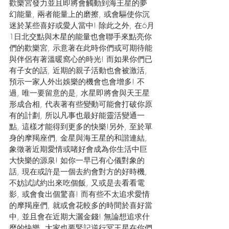
歡樂宮發力並且即將會觸動到海王星的夢
幻能量, 兩者能量上的磨擦, 或會驅使你沉
迷於某些喜好或愛人當中! 除此之外, 在6月
1日北交點與木星的能量也會聯手來點亮你
們的歡樂宮, 示意著在此時你們或可期待能
與伴侶有著溫暖窩心的時光! 而如果你們已
有子女的話, 近期的親子活動也會被激活, 
預示一家人外出娛樂的機會也會增多! 不
過, 唯一要留意的是, 水星即將會與天王星
形成合相, 代表著有些變動可能會打破你原
有的計劃, 所以凡事也最好能靈活變通一
點, 這樣才能得到更多的快樂!另外, 至於單
身的摩羯座們, 金星與海王星的和諧連結, 
象徵著近期愛情或啫好會成為你生活中巨
大快樂的源泉! 如你一早已有心儀對象的
話, 現在或許是一個去約會對方的好時機, 
不妨試試約出來吃個飯, 又或是去看看電
影, 或會食出個驚喜! 而有些不太追求愛情
的摩羯座們, 就或會花較多的時間於喜好當
中, 並且會在近期大灑金錢! 無論想追求什
麼的快樂, 大家也要緊記逆行冥王星在你們