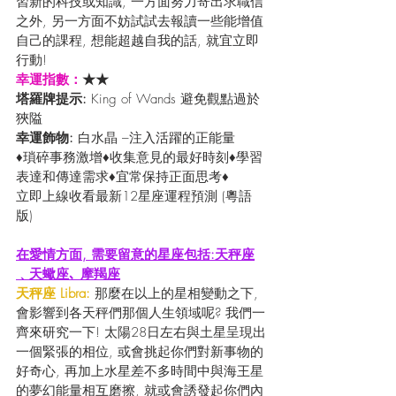
習新的科技或知識, 一方面努力寄出求職信
之外, 另一方面不妨試試去報讀一些能增值
自己的課程, 想能超越自我的話, 就宜立即
行動!
幸運指數：
★★
塔羅牌提示: 
King of Wands 避免觀點過於
狹隘
幸運飾物: 
白水晶 –注入活躍的正能量
♦瑣碎事務激增♦收集意見的最好時刻♦學習
表達和傳達需求♦宜常保持正面思考♦
立即上線收看最新12星座運程預測 (粵語
版) 
在愛情方面, 需要留意的星座包括:天秤座
﹑天蠍座､ 摩羯座
天秤座 Libra:
 那麼在以上的星相變動之下, 
會影響到各天秤們那個人生領域呢? 我們一
齊來研究一下! 太陽28日左右與土星呈現出
一個緊張的相位, 或會挑起你們對新事物的
好奇心, 再加上水星差不多時間中與海王星
的夢幻能量相互磨擦, 就或會誘發起你們內