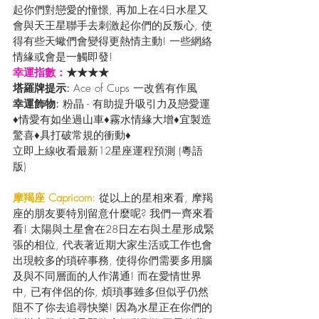
起你們對戀愛的憧憬, 再加上在4日水星又
會與天王星聯手去刺激起你們的反叛心, 使
得有些天蠍們會變得更熱情主動! 一些網絡
情緣或會是一觸即發!
幸運指數：
★★★★
塔羅牌提示: 
Ace of Cups 一改舊有作風
幸運飾物: 
粉晶 - 有助提升吸引力及戀愛運
♦情愛有如坐過山車♦霧水情緣大增♦宜製造
驚喜♦具打破常規的衝動♦
立即上線收看最新12星座運程預測 (粵語
版) 
摩羯座 Capricorn: 
從以上的星相來看, 摩羯
座的朋友要特別留意什麼呢? 我們一齊來看
看! 太陽與土星會在28日左右與土星形成緊
張的相位, 代表著近期大家生活或工作也會
出現較多的瑣碎事務, 使得你們需要多用腦
及與不同層面的人作溝通! 而在愛情世界
中, 已有伴侶的你, 煩瑣事雖多但似乎仍然
阻不了你去追尋快樂! 因為水星正在你們的