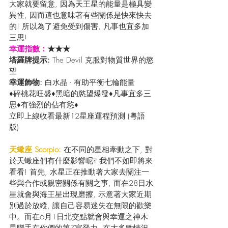
大家就要留意, 因為天王星的能量是極具變
異性, 因而這也意味著有些關係是快來快去
的! 所以為了避免受到傷害, 凡事也宜多加
三思!
幸運指數：
★★★
塔羅牌提示: 
The Devil 克服對物質世界的慾
望
幸運飾物:
 白水晶 - 有助平衡七輪能量
♦碎桃花旺盛♦黑暗的慾望爆發♦凡事宜多三
思♦有強烈的佔有慾♦
立即上線收看最新12星座運程預測 (粵語
版) 
天蠍座 Scorpio: 
在不同的星相牽動之下, 對
於天蠍座們有什麼影響呢? 我們不如即將來
看看! 首先, 水星正在推動著大家去關注一
些與合作或親密關係有關之事, 而在28日水
星就會與海王星出現磨擦, 示意著大家近期
別過於放縱, 讓自己容易迷失在無限的歡樂
中。而在6月1日北交點就會與幸運之神木