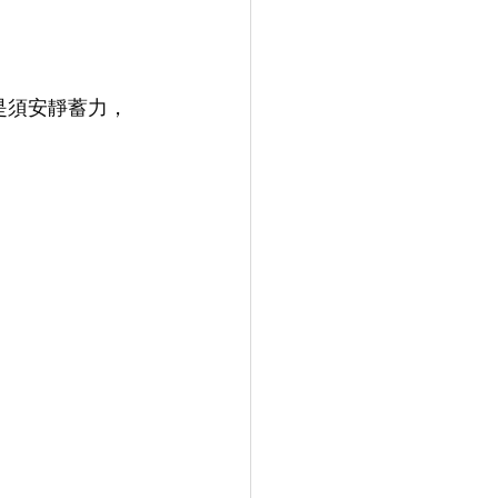
是須安靜蓄力，