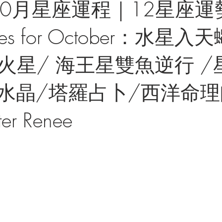
10月星座運程｜12星座運勢
pes for October：水星入
火星/ 海王星雙魚逆行 /
運水晶/塔羅占卜/西洋命理師
ter Renee