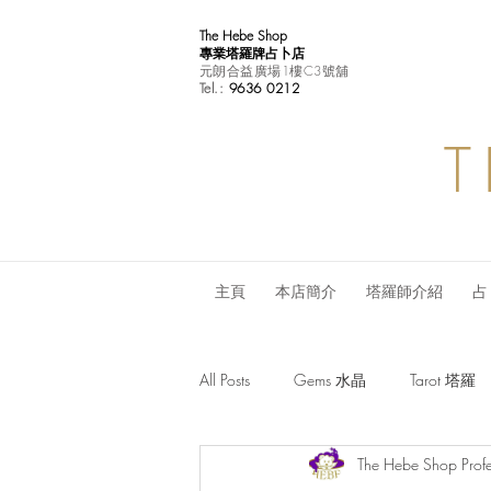
The Hebe Shop
專業塔羅牌占卜店
元朗合益廣場1樓C3號舖
Tel.:
9636 0212
T
主頁
本店簡介
塔羅師介紹
占
All Posts
Gems 水晶
Tarot 塔羅
The Hebe Shop Profe
Monthly Horoscope 每月星座運程