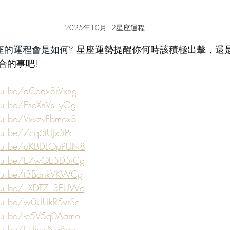
2025年10月12星座運程
座的運程會是如何? 
星座運勢提醒你何時該積極出擊，還
合的事吧!
utu.be/aCoqx8rVxng
utu.be/EseXnVs_yGg
utu.be/VxvzvFbmox8
tu.be/7cq6tUJx5Pc
utu.be/dKBDLOpPUN8
utu.be/E7wQE5D5iCg
utu.be/t3BdnkVKWCg
utu.be/_XDT7_3EUWc
utu.be/w0UUkR5vrSc
utu.be/-e5V5q0Aamo
utu.be/EUhesNqBass