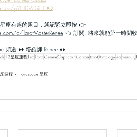
outu.be/pYND9cQiHDQ
星座有趣的題目，就記緊立即按 👉
.com/c/TarotMasterRenee
 👈 訂閱, 將來就能第一時間收
 頻道 ♦♦ 塔羅師 Renee ♦♦ 
rds
12星座運程
Leo
Libra
Gemini
Capricorn
Cancer
tarot
Astrology
leo
mercury
月星座運程
Horoscope 星座