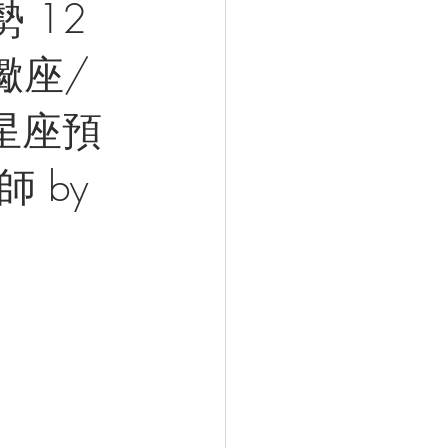
 12
天蠍座/
星座預
 by