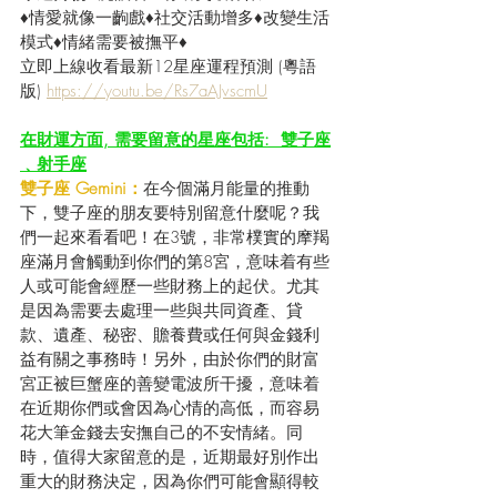
♦情愛就像一齣戲♦社交活動增多♦改變生活
模式♦情緒需要被撫平♦
立即上線收看最新12星座運程預測 (粵語
版) 
https://youtu.be/Rs7aAJvscmU
在財運方面, 需要留意的星座包括:  雙子座
﹑射手座
雙子座 Gemini：
在今個滿月能量的推動
下，雙子座的朋友要特別留意什麼呢？我
們一起來看看吧！在3號，非常樸實的摩羯
座滿月會觸動到你們的第8宮，意味着有些
人或可能會經歷一些財務上的起伏。尤其
是因為需要去處理一些與共同資產、貸
款、遺產、秘密、贍養費或任何與金錢利
益有關之事務時！另外，由於你們的財富
宮正被巨蟹座的善變電波所干擾，意味着
在近期你們或會因為心情的高低，而容易
花大筆金錢去安撫自己的不安情緒。同
時，值得大家留意的是，近期最好別作出
重大的財務決定，因為你們可能會顯得較