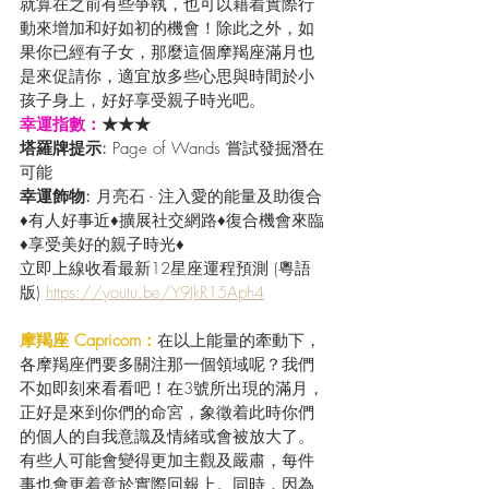
就算在之前有些爭執，也可以藉着實際行
動來增加和好如初的機會！除此之外，如
果你已經有子女，那麼這個摩羯座滿月也
是來促請你，適宜放多些心思與時間於小
孩子身上，好好享受親子時光吧。
幸運指數：
★★★
塔羅牌提示: 
Page of Wands 嘗試發掘潛在
可能
幸運飾物: 
月亮石 - 注入愛的能量及助復合
♦有人好事近♦擴展社交網路♦復合機會來臨
♦享受美好的親子時光♦
立即上線收看最新12星座運程預測 (粵語
版) 
https://youtu.be/Y9JkR15Aph4
摩羯座 Capricorn：
在以上能量的牽動下，
各摩羯座們要多關注那一個領域呢？我們
不如即刻來看看吧！在3號所出現的滿月，
正好是來到你們的命宮，象徵着此時你們
的個人的自我意識及情緒或會被放大了。
有些人可能會變得更加主觀及嚴肅，每件
事也會更着意於實際回報上。同時，因為