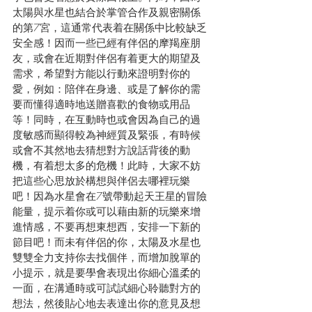
太陽與水星也結合於掌管合作及親密關係
的第7宮，這通常代表着在關係中比較缺乏
安全感！因而一些已經有伴侶的摩羯座朋
友，或會在近期對伴侶有着更大的期望及
需求，希望對方能以行動來證明對你的
愛，例如：陪伴在身邊、或是了解你的需
要而懂得適時地送贈喜歡的食物或用品
等！同時，在互動時也或會因為自己的過
度敏感而顯得較為神經質及緊張，有時候
或會不其然地去猜想對方說話背後的動
機，有着想太多的危機！此時，大家不妨
把這些心思放於構想與伴侶去哪裡玩樂
吧！因為水星會在7號帶動起天王星的冒險
能量，提示着你或可以藉由新的玩樂來增
進情感，不要再想東想西，安排一下新的
節目吧！而未有伴侶的你，太陽及水星也
雙雙全力支持你去找個伴，而增加脫單的
小提示，就是要學會表現出你細心溫柔的
一面，在溝通時或可試試細心聆聽對方的
想法，然後貼心地去表達出你的意見及想