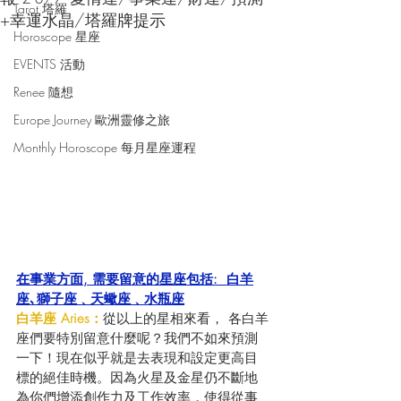
Tarot 塔羅
+幸運水晶/塔羅牌提示
Horoscope 星座
EVENTS 活動
Renee 隨想
Europe Journey 歐洲靈修之旅
Monthly Horoscope 每月星座運程
在事業方面, 需要留意的星座包括:  白羊
座､獅子座﹑天蠍座﹑水瓶座
白羊座 Aries：
從以上的星相來看， 各白羊
座們要特別留意什麼呢？我們不如來預測
一下！現在似乎就是去表現和設定更高目
標的絕佳時機。因為火星及金星仍不斷地
為你們增添創作力及工作效率，使得從事