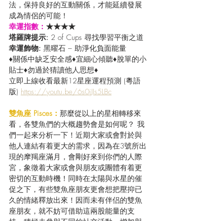
法，保持良好的互動關係，才能延續發展
成為情侶的可能！
幸運指數：
★★★★
塔羅牌提示: 
2 of Cups 尋找學習平衡之道
幸運飾物: 
黑曜石 – 助淨化負面能量
♦關係中缺乏安全感♦宜細心傾聽♦脫單的小
貼士♦勿過於猜讀他人思想♦
立即上線收看最新12星座運程預測 (粵語
版) 
https://youtu.be/6s0jJIs5LBc
雙魚座 Pisces：
那麼從以上的星相轉移來
看，各雙魚們的大概趨勢會是如何呢？ 我
們一起來分析一下！近期大家或會對於與
他人連結有着更大的需求，因為在3號所出
現的摩羯座滿月，會剛好來到你們的人際
宮，象徵着大家或會與朋友或團體有着更
密切的互動時機！同時在太陽與水星的催
促之下，有些雙魚座朋友更會想把壓抑已
久的情緒釋放出來！因而未有伴侣的雙魚
座朋友，就不妨可借助這兩股能量的支