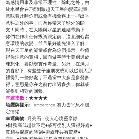
為感情用事及非常不理性！除此之外，由
於水星會在7號刺激起天王星的變革能量，
意味着此時你們或會有機會遇上一些出乎
意料之外的事，而為你帶來了額外的開
支！同時，在太陽與水星的連結帶動下，
你們在作出任何投資決定前，適宜細心留
意環境的改變，並且最好能先深入了解！
現在天王星的能量或會為你們揭示一些值
得你注意的實相，因而做事時千萬別過於
理想化，要以現實作考量。另外，在滿月
的眷顧下, 有些雙子座朋友或可以從別人那
裡得到一些好處，不過當中大多是多勞多
得，意思是你在之前付出過多少，你就或
能得到相對的回報。
幸運指數：
★★★★
塔羅牌提示: 
Temperance 努力去平息不穩
定情緒
幸運飾物: 
月亮石 - 使人心境靈寧靜 
♦財務高低起伏不定♦或可從別人獲得好處♦
真相被揭露的時刻♦需處理共有資產♦
立即上線收看最新12星座運程預測 (粵語