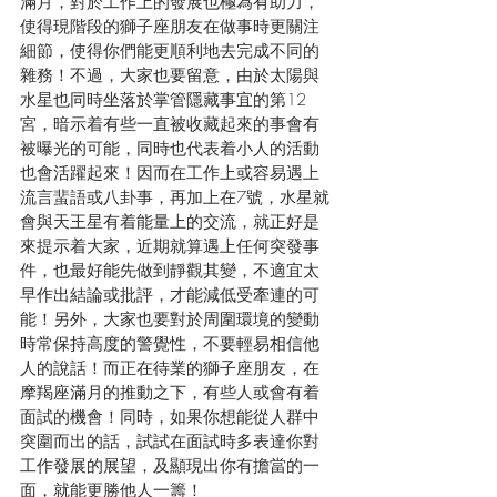
滿月，對於工作上的發展也極為有助力，
使得現階段的獅子座朋友在做事時更關注
細節，使得你們能更順利地去完成不同的
雜務！不過，大家也要留意，由於太陽與
水星也同時坐落於掌管隱藏事宜的第12
宮，暗示着有些一直被收藏起來的事會有
被曝光的可能，同時也代表着小人的活動
也會活躍起來！因而在工作上或容易遇上
流言蜚語或八卦事，再加上在7號，水星就
會與天王星有着能量上的交流，就正好是
來提示着大家，近期就算遇上任何突發事
件，也最好能先做到靜觀其變，不適宜太
早作出結論或批評，才能減低受牽連的可
能！另外，大家也要對於周圍環境的變動
時常保持高度的警覺性，不要輕易相信他
人的說話！而正在待業的獅子座朋友，在
摩羯座滿月的推動之下，有些人或會有着
面試的機會！同時，如果你想能從人群中
突圍而出的話，試試在面試時多表達你對
工作發展的展望，及顯現出你有擔當的一
面，就能更勝他人一籌！