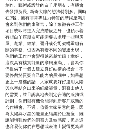
創作、藝術或設計的白羊座朋友，有機會
去發揮所長, 新奇大膽的想法特別多。同時
在3號，擁有非常專注力特質的摩羯座滿月
會來到你們的事業宮，除了象徵有些工作
項目或即將進入完成階段之外，也預示着
有些白羊座朋友可能需要去處理一些與房
屋、創業、結業、晉升或公司架構重組有
關的事務。也因為有着不同的變遷出現，
你們的工作也會變得越來越忙碌！幸好，
這次具有樸實能量的摩羯座滿月，會為你
們提供了一個去建立良好結構的機會！不
要停留於質疑自己能力的黑洞中，如果想
更上一層樓的話，大家就要好好運用太陽
與水星結合出來的細緻能量，洞察出他人
的需要，並且認真地去制定合適的服務或
計劃，你們就有機會能得到新客戶或新的
合作機會。不過，值得大家留意的是，因
為太陽與水星的能量正結集於巨蟹座，雖
說能增強你們的洞察力及敏感度，但是這
也容易使你們在思想或表達上變得更為猶