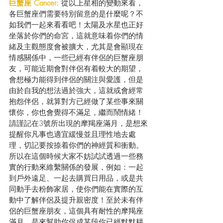
巨蟹座 Cancer: 
從以上星相的變動來看，
各巨蟹座們需要特別留意的是什麼呢？不
如我們一起來看看吧！太陽及水星也正好
坐落於你們的命宮，這就意味着你們的情
緒及主觀態度會被擴大，尤其是會顯現在
情感關係中，一些已經有伴侶的巨蟹座朋
友，可能近期會對伴侶有着較大的期望，
會想極力能得到伴侶的關注與愛護，但是
由於自我的想法過於強大，這就或會經常
抱怨伴侶，就算對方已經做了某些事來關
懷你，你也會覺得不滿足，繼而鬧情緒！
請謹記在3號所出現的摩羯座滿月，是想來
提醒你凡事也適宜緩慢並且理性地去處
理，切記要按捺着你們的神經質和衝動。
所以在這個時候大家不妨試試透過一些務
實的行動來維繫關係的發展，例如：一起
到戶外遠足、一起去購買日用品，或是共
同動手去粉飾家居，使你們能在實際的互
動中了解伴侶及提升親密度！至於未有伴
侶的巨蟹座朋友，這個具有耐性的摩羯座
滿月，是來幫助你促成某段你已經默默耕