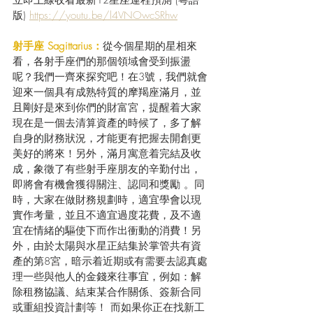
版) 
https://youtu.be/l4VNOwcSRhw
射手座 Sagittarius：
從今個星期的星相來
看，各射手座們的那個領域會受到振盪
呢？我們一齊來探究吧！在3號，我們就會
迎來一個具有成熟特質的摩羯座滿月，並
且剛好是來到你們的財富宮，提醒着大家
現在是一個去清算資產的時候了，多了解
自身的財務狀況，才能更有把握去開創更
美好的將來！另外，滿月寓意着完結及收
成，象徵了有些射手座朋友的辛勤付出，
即將會有機會獲得關注、認同和獎勵 。同
時，大家在做財務規劃時，適宜學會以現
實作考量，並且不適宜過度花費，及不適
宜在情緒的驅使下而作出衝動的消費！另
外，由於太陽與水星正結集於掌管共有資
產的第8宮，暗示着近期或有需要去認真處
理一些與他人的金錢來往事宜，例如：解
除租務協議、結束某合作關係、簽新合同
或重組投資計劃等！ 而如果你正在找新工