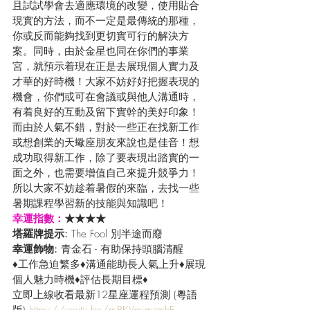
且試試學會去適應環境的改變，使用貼合
現實的方法，而不一定是最傳統的那種，
你或反而能夠找到更切實可行的解決方
案。同時，由於金星也同在你們的事業
宮，就預示着現在正是去展現個人實力及
才華的好時機！大家不妨好好把握表現的
機會，你們或可在會議或與他人溝通時，
有着良好的互動及留下實幹的美好印象！
而由於人氣不錯，對於一些正在找新工作
或想創業的天蠍座朋友來說也是佳音！想
成功取得新工作，除了要表現出踏實的一
面之外，也需要增值自己來提升競爭力！
所以大家不妨趁着暑假的來臨，去找一些
暑期課程學習新的技能與知識吧！
幸運指數：
★★★★
塔羅牌提示: 
The Fool 別半途而廢
幸運飾物: 
青金石 - 有助保持頭腦清醒
♦工作急迫繁多♦溝通能助長人氣上升♦展現
個人魅力時機♦評估長期目標♦
立即上線收看最新12星座運程預測 (粵語
版) 
https://youtu.be/m8KVmjmzmhE