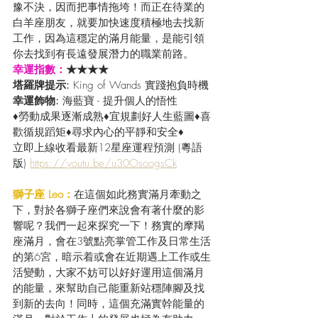
豫不決，因而把事情拖垮！而正在待業的
白羊座朋友，就要加快速度積極地去找新
工作，因為這穩定的滿月能量，是能引領
你去找到有長遠發展潛力的職業前路。
幸運指數：
★★★★
塔羅牌提示: 
King of Wands 實踐抱負時機
幸運飾物: 
海藍寶 - 提升個人的悟性
♦勞動成果逐漸成熟♦宜規劃好人生藍圖♦喜
歡循規蹈矩♦尋求內心的平靜和安全♦
立即上線收看最新12星座運程預測 (粵語
版) 
https://youtu.be/u30OsoogsCk
獅子座 Leo：
在這個如此務實滿月牽動之
下，對於各獅子座們來說會有著什麼的影
響呢？我們一起來探究一下！務實的摩羯
座滿月，會在3號點亮掌管工作及日常生活
的第6宮，暗示着或會在近期遇上工作或生
活變動，大家不妨可以好好運用這個滿月
的能量，來幫助自己能重新站穩陣腳及找
到新的去向！同時，這個充滿實幹能量的