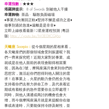
幸運指數：
★★★
塔羅牌提示: 
 8 of Swords 別被他人干擾
幸運飾物: 
茶晶 -  驅散負面磁場
♦事業方向漸回正軌♦堅持不懈是成功之道♦
做事別過於急進♦遠離是是非非♦
立即上線收看最新12星座運程預測 (粵語
版) 
https://youtu.be/hV3E0XCQJ6o
天蠍座 Scorpio：
從今個星期的星相來看，
各天蠍座們的那個領域會受到振盪呢？我
們一齊來探究吧！近期大家對於事業、成
就或是在他人面前的表現會顯得相當重
視，因為在3號，摩羯座滿月會來到你們的
思想宮，激活起你們想得到他人關注的需
求！在事業上，火星的動力會仍然全力地
支持着你們去努力拼命工作，及代表着近
期或有着較多的急件需要你去立即處理！
同時，與他人溝通或商討的機會也會大
增，而今個摩羯座滿月就是來提醒你在做
事或表達時，只要能保持冷靜及耐性，並