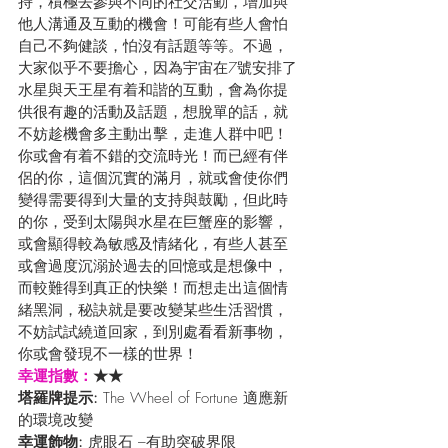
持，積極去參與不同的社交活動，增加與
他人溝通及互動的機會！可能有些人會怕
自己不夠健談，怕沒有話題等等。不過，
大家似乎不要擔心，因為宇宙在7號安排了
水星與天王星有着和諧的互動，會為你提
供很有趣的活動及話題，想脫單的話，就
不妨趁機會多主動出擊，走進人群中吧！
你或會有着不錯的交流時光！而已經有伴
侶的你，這個沉實的滿月，就或會使你們
變得需要得到大量的支持與鼓勵，但此時
的你，受到太陽與水星在巨蟹座的影響，
或會顯得較為敏感及情緒化，有些人甚至
或會過度沉溺於過去的回憶或是想像中，
而較難得到真正的快樂！而想走出這個情
緒黑洞，秘訣就是要改變某些生活習慣，
不妨試試繞道回家，到別處看看新事物，
你或會發現不一樣的世界！
幸運指數：
★★
塔羅牌提示:
 The Wheel of Fortune 適應新
的環境改變
幸運飾物: 
虎眼石 –有助突破界限