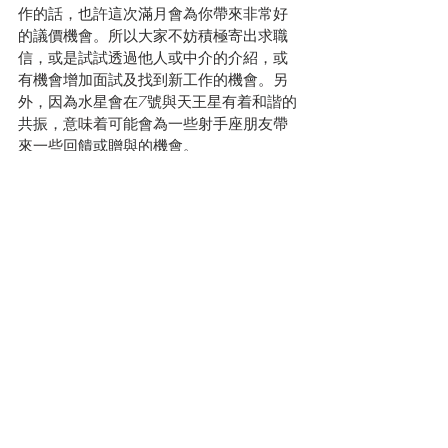
作的話，也許這次滿月會為你帶來非常好
的議價機會。所以大家不妨積極寄出求職
信，或是試試透過他人或中介的介紹，或
有機會增加面試及找到新工作的機會。另
外，因為水星會在7號與天王星有着和諧的
共振，意味着可能會為一些射手座朋友帶
來一些回饋或贈與的機會。
幸運指數：
★★★
塔羅牌提示:
 ４of Pentacles 為未來打下穩健
基礎
幸運飾物: 
金髮晶 - 增強財運及專注力
♦某契約即將完結♦宜作財務檢討♦終獲得回
報及贈與♦舊債及問題被解開♦
立即上線收看最新12星座運程預測 (粵語
版) 
https://youtu.be/mLi5mGQVJK8
在家庭方面, 需要留意的星座包括:  金牛
座､天秤座
金牛座 Taurus：
受到以上的星相帶動，各金
牛座們那個領域會受刺激呢？我們一齊來