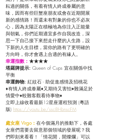
耘過的關係，有着有情人終成眷屬的意
味，因而有些巨蟹座朋友或會在近期開展
新的感情路！而還未有對象的你也不必灰
心，因為太陽正在積極地為你注入正能量
與朝氣，你們近期適宜多作自我改造，深
思一下自己接下來想走什麼的人生路，設
下新的人生目標，當你的路有了更明確的
方向時，你才會遇上合適的有緣人。
幸運指數：
★★★★
塔羅牌提示: 
Queen of Cups 宜在關係中找
平衡
幸運飾物: 
紅紋石 - 助促進感情及招桃花
♦有情人終成眷屬♦又期待又害怕♦難滿足於
情愛中♦較難客觀看待事物♦
立即上線收看最新12星座運程預測 (粵語
版) 
https://youtu.be/ssc8HbnscFM
處女座 Virgo：
在今個滿月的推動下，各處
女座們需要去留意那個領域的發展呢？我
們即刻來看看！「情花開，開燦爛」可以