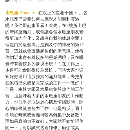
水瓶座 Aquarius:
 在以上的星相干擾下， 各
水瓶座們需要如何去應對才能順利渡過
呢？我們即刻來看看！首先，在3號所出現
的摩羯座滿月，或會讓各個水瓶座朋友變
得更加內向化，及想有自我的休息空間！
但是由於這個滿月是觸及你們神秘的第12
宮，這就或會激活起你們的潛意識，使得
你們近來會有着較多的靈感湧現，及在睡
覺時有着較多的夢境出現！而在工作上，
本週可能會顯得較為繁忙，同時大家也適
宜好好運用這股務實的滿月能量，去把某
些累積已久或是未完成的工作一一做好！
但是，由於太陽及水星結集於你們的工作
宮，這意味着大多的水瓶座朋友的工作動
力，也似乎是取決於心情及情緒狀態，開
心的時候就會努力工作，但是相反，遇上
不順心時就或會顯得較為難集中及鬆散！
而如果真的力不從心，大家就不妨忙裡偷
閒一下，可以試試透過靜修、瑜伽或冥