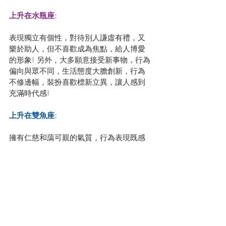
上升在水瓶座: 
表現獨立有個性，對待別人謙虛有禮，又
樂於助人，但不喜歡成為焦點，給人博愛
的形象! 另外，大多願意接受新事物，行為
偏向與眾不同，生活態度大膽創新，行為
不修邊幅，裝扮喜歡標新立異，讓人感到
充滿時代感!
上升在雙魚座: 
擁有仁慈和藹可親的氣質，行為表現既感
性又理性，行事作風比較理想化，偏好在
舒適和有品味的環境工作，具藝術家脾
氣，喜追求浪漫或超越想像的事物，給人
一種放蕩不羈的形象! 生活步伐如霧般夢
幻，!
#12Horoscopes
#12星座
#RisingSign
#上
升星座