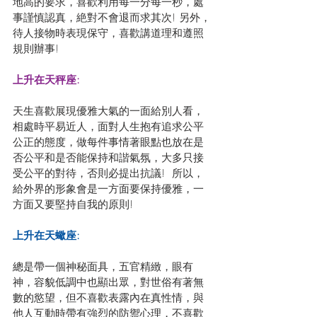
地高的要求，喜歡利用每一分每一秒，處
事謹慎認真，絶對不會退而求其次! 另外，
待人接物時表現保守，喜歡講道理和遵照
規則辦事!
上升在天秤座: 
天生喜歡展現優雅大氣的一面給別人看，
相處時平易近人，面對人生抱有追求公平
公正的態度，做每件事情著眼點也放在是
否公平和是否能保持和諧氣氛，大多只接
受公平的對待，否則必提出抗議!  所以，
給外界的形象會是一方面要保持優雅，一
方面又要堅持自我的原則!
上升在天蠍座: 
總是帶一個神秘面具，五官精緻，眼有
神，容貌低調中也顯出眾，對世俗有著無
數的慾望，但不喜歡表露內在真性情，與
他人互動時帶有強烈的防禦心理，不喜歡