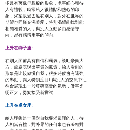
多數有著像母親般的形象，處事細心和待
人有禮貌，時常給人很體貼和熱心的印
象，渴望以愛去滋養別人，對外在世界的
期望也同樣充滿著愛，特別渴望能找到能
相知相愛的人，與別人互動多由感情導
向，易有感情用事的傾向!
上升在獅子座: 
在別人面前具有自信和霸氣，談吐豪爽大
方，處處表現出華貴的氣質，給人看到的
形象是比較傲慢自我，很多時候會有逞強
的舉動，讓人特別注目! 與別人的交流中往
往會展現出一股尊榮高貴的氣勢，做事光
明正大，勇於接受新嘗試!
上升在處女座: 
給人印象是一個對自我要求嚴謹的人，待
人相當有禮，對外界的任何事也有著相對