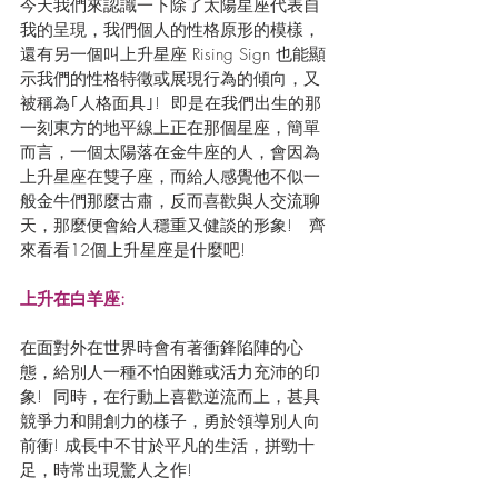
今天我們來認識一下除了太陽星座代表自
我的呈現，我們個人的性格原形的模樣，
還有另一個叫上升星座 Rising Sign 也能顯
示我們的性格特徵或展現行為的傾向，又
被稱為｢人格面具｣!  即是在我們出生的那
一刻東方的地平線上正在那個星座，簡單
而言，一個太陽落在金牛座的人，會因為
上升星座在雙子座，而給人感覺他不似一
般金牛們那麼古肅，反而喜歡與人交流聊
天，那麼便會給人穩重又健談的形象!   齊
來看看12個上升星座是什麼吧!
上升在白羊座: 
在面對外在世界時會有著衝鋒陷陣的心
態，給別人一種不怕困難或活力充沛的印
象!  同時，在行動上喜歡逆流而上，甚具
競爭力和開創力的樣子，勇於領導別人向
前衝! 成長中不甘於平凡的生活，拼勁十
足，時常出現驚人之作!