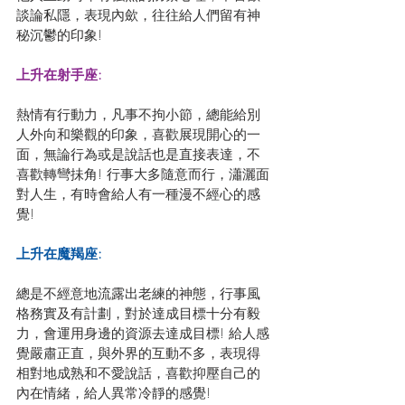
談論私隱，表現內歛，往往給人們留有神
秘沉鬱的印象!
上升在射手座: 
熱情有行動力，凡事不拘小節，總能給別
人外向和樂觀的印象，喜歡展現開心的一
面，無論行為或是說話也是直接表達，不
喜歡轉彎抺角! 行事大多隨意而行，瀟灑面
對人生，有時會給人有一種漫不經心的感
覺!
上升在魔羯座: 
總是不經意地流露出老練的神態，行事風
格務實及有計劃，對於達成目標十分有毅
力，會運用身邊的資源去達成目標! 給人感
覺嚴肅正直，與外界的互動不多，表現得
相對地成熟和不愛說話，喜歡抑壓自己的
內在情緒，給人異常冷靜的感覺!