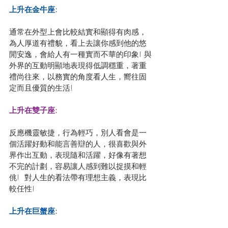
上升在金牛座:
通常在外型上會比較結實和顯得有肉感，
為人厚道有禮貌，看上去讓你感到他的悠
閒安逸，會給人有一種實而不華的印象! 與
外界的互動明顯地表現得低調穩重，著重
禮尚往來，以務實的角度看人生，嚮往固
定而且優質的生活!
上升在雙子座: 
反應機靈敏捷，行為輕巧，別人看會是一
個活躍好動和能言善辯的人，很喜歡與外
界作出互動，表現隨和活躍，好像有著想
不完的計劃，容易讓人感到難以捉摸和輕
佻!  對人生的看法帶有理想主義，表現比
較任性!
上升在巨蟹座: