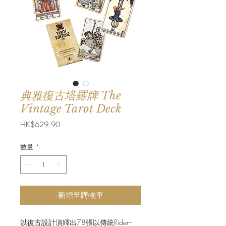
典雅復古塔羅牌 The
Vintage Tarot Deck
價
HK$629.90
格
數量
*
新增至購物車
以復古設計演繹出78張以傳統Rider–