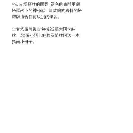
Waite 塔羅牌的圖案, 褪色的表醉更顯
塔羅占卜的神秘感! 這款簡約獨特的塔
羅牌適合任何級別的學習。
全套塔羅牌復古包括22張大阿卡納
牌、56張小阿卡納牌及随牌附送一本
指南小冊子。
JOIN OUR MAILING LIST FOR EVENTS
AND RECIPES
立即訂閱
Shipping & Returns
Terms & Conditions