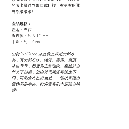
的做出最佳判斷達成目標，有勇有財運
自然滾滾來!
產品規格：
產地：巴西
珠直徑：約
9-10 mm
手圍：約
17 cm
由於
AvaGrace
水晶飾品採用天然水
晶，有天然石紋、雜質、雲霧、礦痕、
冰紋等等，都皆為正常現象。產品於自
然光下拍攝，但由於電腦螢幕設定不
同，可能會有些微色差，一切以實際出
貨物品為準確。歡迎貴客到本店親自挑
選
!
JOIN OUR MAILING LIST FOR EVENTS
AND RECIPES