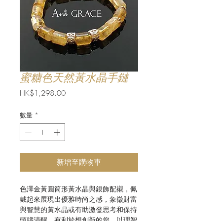
蜜糖色天然黃水晶手鏈
價
HK$1,298.00
格
數量
*
新增至購物車
色澤金黃圓筒形黃水晶與銀飾配襯，佩
戴起來展現出優雅時尚之感，象徵財富
與智慧的黃水晶或有助激發思考和保持
頭腦清醒，有利於想創新的您，以理智