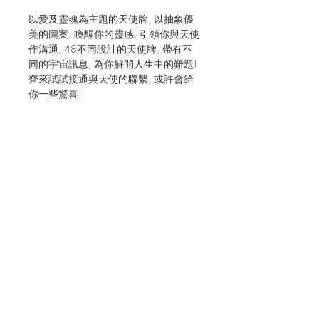
以愛及靈魂為主題的天使牌
,
以抽象優
美的圖案
,
喚醒你的靈感
,
引領你與天使
作溝通
, 48
不同設計的天使牌
,
帶有不
同的宇宙訊息
,
為你解開人生中的難題
!
齊來試試接通與天使的聯繫
,
或許會給
你一些驚喜
!
JOIN OUR MAILING LIST FOR EVENTS
AND RECIPES
立即訂閱
Shipping & Returns
Terms & Conditions