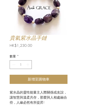
貴氣紫水晶手鏈
價
HK$1,230.00
格
數量
*
新增至購物車
紫水晶的靈性能量主人際關係或友誼，
讓智慧與溫柔共存，那麼與人相處融合
些，人緣必然有所提昇!