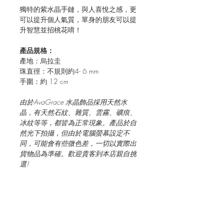
獨特的紫水晶手鏈，與人喜悅之感，更
可以提升個人氣質，單身的朋友可以提
升智慧並招桃花唷！
產品規格：
產地：烏拉圭
珠直徑：不規則約4- 6 mm
手圍：約 12 cm
由於
AvaGrace
水晶飾品採用天然水
晶，有天然石紋、雜質、雲霧、礦痕、
冰紋等等，都皆為正常現象。產品於自
然光下拍攝，但由於電腦螢幕設定不
同，可能會有些微色差，一切以實際出
貨物品為準確。
歡迎貴客到本店親自挑
選
!
JOIN OUR MAILING LIST FOR EVENTS
AND RECIPES