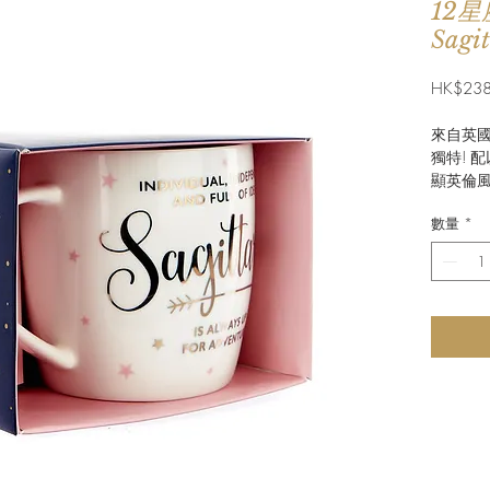
12
Sagi
HK$238
來自英國
獨特! 
顯英倫風
數量
*