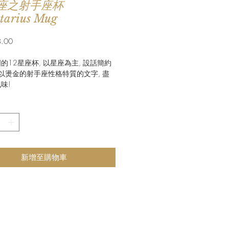
星座之射手座杯
ttarius Mug
價
.00
格
的12星座杯, 以星座為主, 設話簡約
配以燙金的射手座性格特質的文字, 盡
味!
新增至購物車