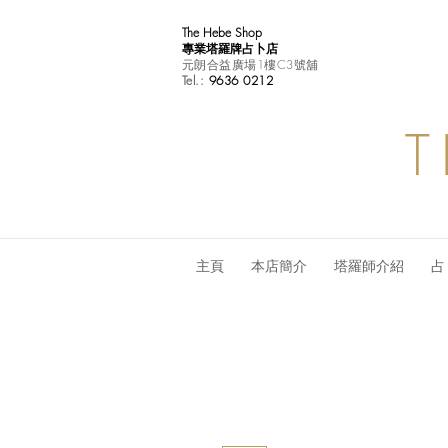
The Hebe Shop
專業塔羅牌占卜店
元朗合益廣場1樓C3號舖
Tel.:
9636 0212
T
主頁
本店簡介
塔羅師介紹
占