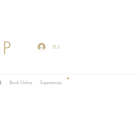
OP
登入
請
Book Online
Experiences