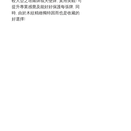
較大型之塔羅牌或天使牌, 實用美觀! 可
提升專業感覺及能好好保護每張牌, 同
時, 由於木紋精緻獨特因而也是收藏的
好選擇!
JOIN OUR MAILING LIST FOR EVENTS
AND RECIPES
立即訂閱
Shipping & Returns
Terms & Conditions
CONNECT