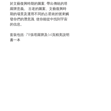
於文藝復興時期的圖案, 帶出傳統的塔
羅牌意義。 古老的圖案、文藝復興時
期的場景及運用不同的占星術的號來觸
發你們的潛意識, 使你能從中找到宇宙
的信息。
套裝包括: 78張塔羅牌及64頁精美說明
書一本
JOIN OUR MAILING LIST FOR EVENTS
AND RECIPES
立即訂閱
Shipping & Returns