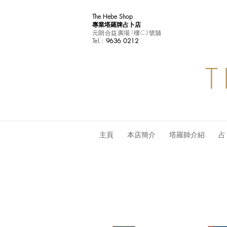
The Hebe Shop
專業塔羅牌占卜店
元朗合益廣場1樓C3號舖
Tel.:
9636 0212
T
主頁
本店簡介
塔羅師介紹
占