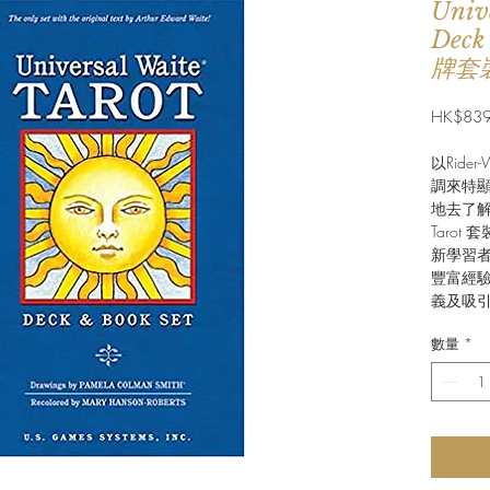
Univ
Deck
牌套
HK$839
以Ride
調來特顯
地去了解當
Tarot
新學習
豐富經驗
義及吸
數量
*