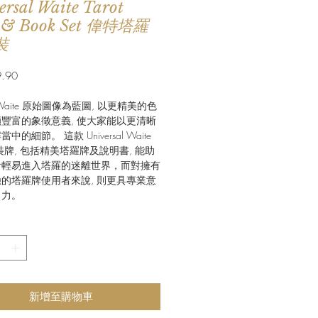
ersal Waite Tarot
 & Book Set 偉特塔羅
裝
價
.90
格
r-Waite 原始圖像為藍圖, 以更精美的色
豐富的象徵意義, 使大家能以更清晰
中的細節。 這款 Universal Waite
 套裝牌, 包括精美塔羅牌及說明書, 能助
者輕易進入塔羅的迷離世界，而對擁有
的塔羅牌使用者來說, 則更具專業意
引力。
新增至購物車