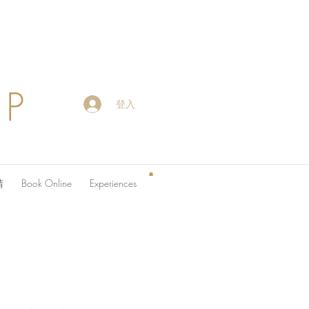
OP
登入
請
Book Online
Experiences