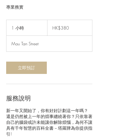
專業務實
380
港
1 小時
1
HK$380
元
小
Mau Tan Street
立即預訂
服務說明
新一年又開始了，你有好好計劃這一年嗎？
還是仍然被上一年的煩事纏繞著你？只依靠著
自己的腦袋或許未能讓你解除煩惱，為何不讓
具有千年智慧的百科全書－塔羅牌為你提供指
引!