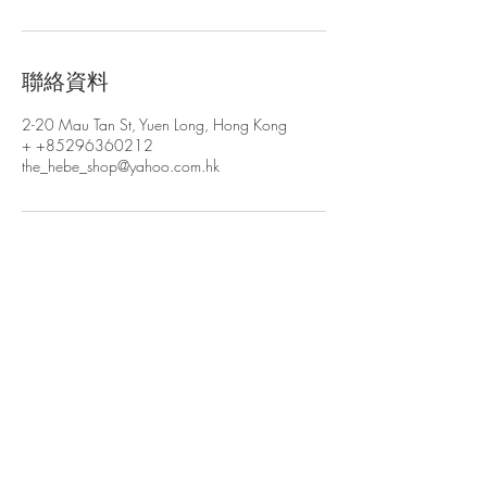
聯絡資料
2-20 Mau Tan St, Yuen Long, Hong Kong
+ +85296360212
the_hebe_shop@yahoo.com.hk
JOIN OUR MAILING LIST FOR EVENTS
AND RECIPES
立即訂閱