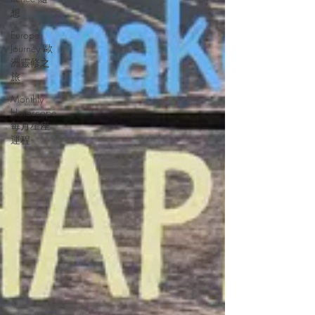
想
Europe
Journey 歐
洲靈修之
旅
Monthly
Horoscope
每月星座
運程