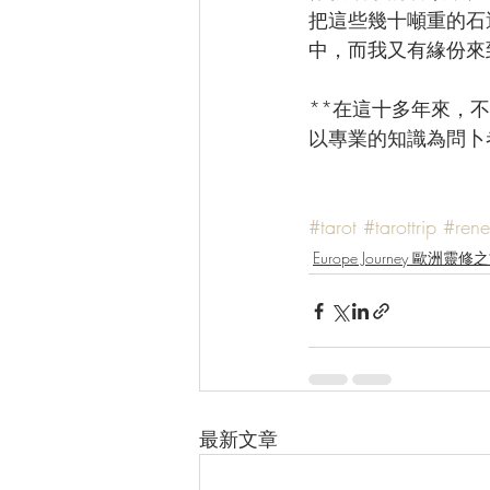
把這些幾十噸重的石
中，而我又有緣份來
**在這十多年來，
以專業的知識為問卜
#tarot
#tarottrip
#ren
Europe Journey 歐洲靈修
最新文章