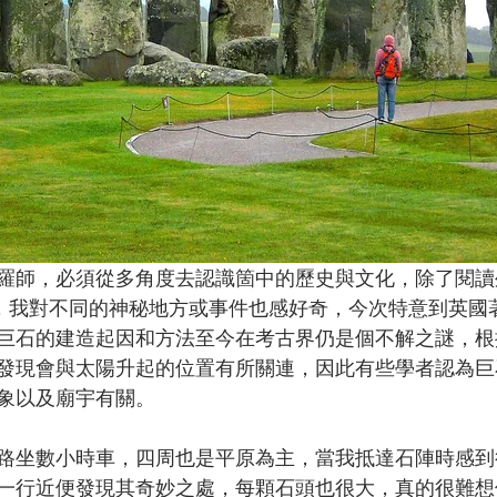
羅師，必須從多角度去認識箇中的歷史與文化，除了閱讀
 ，我對不同的神秘地方或事件也感好奇，今次特意到英國
巨石的建造起因和方法至今在考古界仍是個不解之謎，根
發現會與太陽升起的位置有所關連，因此有些學者認為巨
象以及廟宇有關。
路坐數小時車，四周也是平原為主，當我抵達石陣時感到
一行近便發現其奇妙之處，每顆石頭也很大，真的很難想