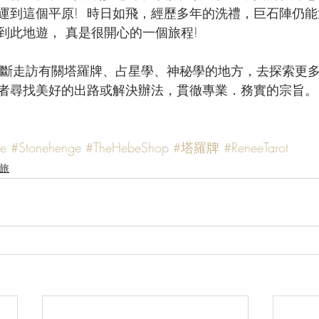
運到這個平原!  時日如飛，經歷多年的洗禮，巨石陣仍
到此地遊， 真是很開心的一個旅程!
不斷走訪有關塔羅牌、占星學、神秘學的地方，去探索更
者尋找美好的出路或解決辦法，貫徹專業．務實的宗旨。
ee
#Stonehenge
#TheHebeShop
#塔羅牌
#ReneeTarot
之旅