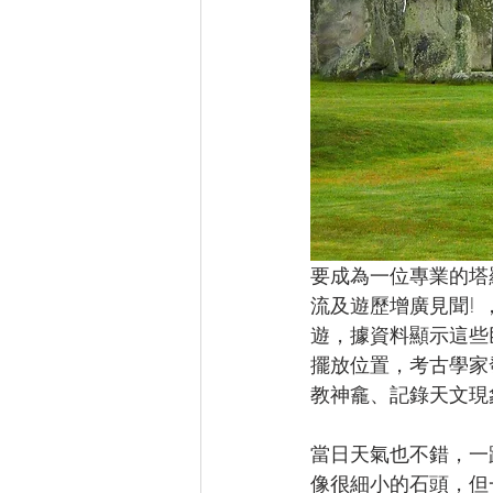
要成為一位專業的塔
流及遊歷增廣見聞!
遊，據資料顯示這些
擺放位置，考古學家
教神龕、記錄天文現
當日天氣也不錯，一
像很細小的石頭，但