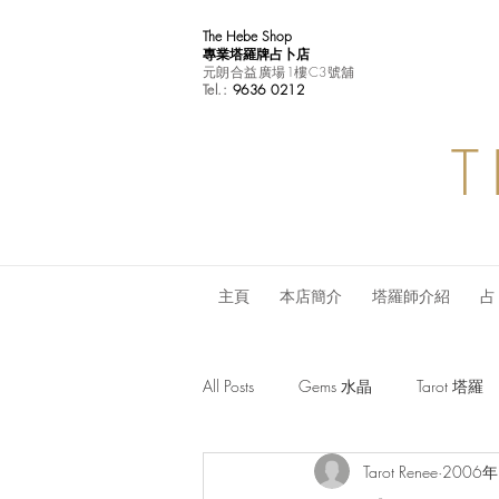
The Hebe Shop
專業塔羅牌占卜店
元朗合益廣場1樓C3號舖
Tel.:
9636 0212
T
主頁
本店簡介
塔羅師介紹
占
All Posts
Gems 水晶
Tarot 塔羅
Tarot Renee
2006
Monthly Horoscope 每月星座運程