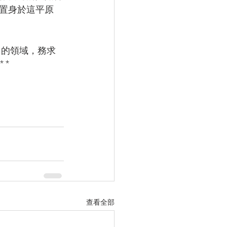
能置身於這平原
多的領域，務求
**
查看全部