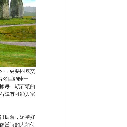
外，更要四處交
著名巨頭陣一
據每一顆石頭的
石陣有可能與宗
很振奮，遠望好
像當時的人如何