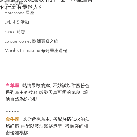
Tarot 塔羅
化什麼妝最迷人?
Horoscope 星座
EVENTS 活動
Renee 隨想
Europe Journey 歐洲靈修之旅
Monthly Horoscope 每月星座運程
白羊座: 
熱情果敢的妳, 不妨試以甜蜜粉色
系列為主的妝容,散發天真可愛的氣息, 讓
他自然為妳心動
*****
金牛座: 
以金紫色為主, 搭配热情似火的烈
焰红唇,再配以波浪鬈髮造型, 盡顯妳的和
諧優雅模樣