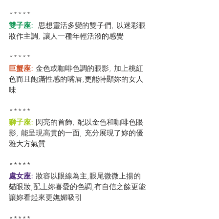
*****
雙子座: 
 思想靈活多變的雙子們, 以迷彩眼
妝作主調, 讓人一種年輕活潑的感覺
*****
巨蟹座:
 金色或咖啡色調的眼影, 加上桃紅
色而且飽滿性感的嘴唇,更能特顯妳的女人
味
*****
獅子座:
 閃亮的首飾, 配以金色和咖啡色眼
影, 能呈現高貴的一面, 充分展現了妳的優
雅大方氣質
*****
處女座: 
妝容以眼線為主,眼尾微微上揚的
貓眼妝,配上妳喜愛的色調,有自信之餘更能
讓妳看起來更嫵媚吸引
*****