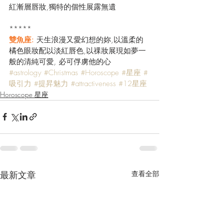
紅漸層唇妝,獨特的個性展露無遺
*****
雙魚座: 
天生浪漫又愛幻想的妳,以溫柔的
橘色眼妝配以淡紅唇色,以祼妝展現如夢一
般的清純可愛, 必可俘虜他的心
#astrology
#Christmas
#Horoscope
#星座
#
吸引力
#提昇魅力
#attractiveness
#12星座
Horoscope 星座
最新文章
查看全部