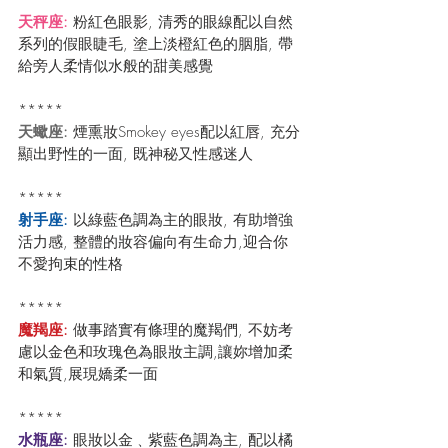
天秤座: 
粉紅色眼影, 清秀的眼線配以自然
系列的假眼睫毛, 塗上淡橙紅色的胭脂, 帶
給旁人柔情似水般的甜美感覺
*****
天蠍座: 
煙熏妝Smokey eyes配以紅唇, 充分
顯出野性的一面, 既神秘又性感迷人
*****
射手座:
 以綠藍色調為主的眼妝, 有助增強
活力感, 整體的妝容偏向有生命力,迎合你
不愛拘束的性格
*****
魔羯座:
 做事踏實有條理的魔羯們, 不妨考
慮以金色和玫瑰色為眼妝主調,讓妳增加柔
和氣質,展現嬌柔一面
*****
水瓶座:
 眼妝以金﹑紫藍色調為主, 配以橘