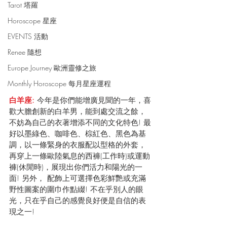
Tarot 塔羅
Horoscope 星座
EVENTS 活動
Renee 隨想
Europe Journey 歐洲靈修之旅
Monthly Horoscope 每月星座運程
白羊座: 
今年是你們能增廣見聞的一年，喜
歡大膽創新的白羊男，能到處交流之餘，
不妨為自己的衣著增添不同的文化特色! 最
好以墨綠色、咖啡色、棕紅色、黑色為基
調，以一條緊身的衣服配以型格的外套，
再穿上一條歐陸氣息的西褲(工作時)或運動
褲(休閒時)，展現出你們活力和陽光的一
面! 另外， 配飾上可選擇色彩鮮艷或充滿
野性圖案的圍巾作點綴! 不在乎別人的眼
光，只在乎自己的感覺良好便是自信的表
現之一!