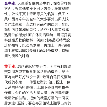
金牛座: 
天生重質量的金牛們，在衣著打扮
方面，與其他星座不同之處是，著重整體
性，款式平實中帶點專貴的氣質，做工上
乘!  因為今年的金牛們大多要外出與人談
合作或生意，宜選擇有品牌的西裝，配以
簡約的領帶和袖口扣，給與別人專業和成
熟穩重的感覺! 而在休閒活動時，可選擇質
料舒服柔軟的物料，例如:針織品或時尚設
計的裇衫，以淡色為主，再加上一件V領針
織毛衣或以圓領長裇衫配以飛機䄛，特顯
簡約優雅的味道!
雙子座:
 思想跳脫的雙子們，今年有利於結
交新朋友或有很多出席活動的機會，記得
要為自己好好裝扮一番! 最適合選擇充滿時
代感的衣著，一件運動型的T裇，配上一條
日系的時尚哈倫褲，上潤下修身的型格牛
仔褲，令你的的活力感大增，再選擇穿著
最新款的波鞋，把你的機靈好動的一面表
露無遺! 至於，要在專業領域上顯示出你的