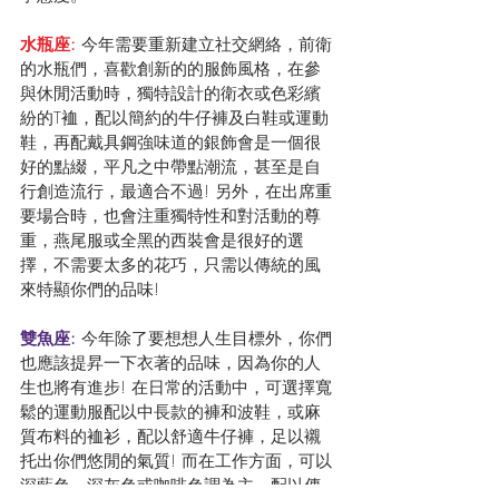
水瓶座:
 今年需要重新建立社交網絡，前衛
的水瓶們，喜歡創新的的服飾風格，在參
與休閒活動時，獨特設計的衛衣或色彩繽
紛的T裇，配以簡約的牛仔褲及白鞋或運動
鞋，再配戴具鋼強味道的銀飾會是一個很
好的點綴，平凡之中帶點潮流，甚至是自
行創造流行，最適合不過! 另外，在出席重
要場合時，也會注重獨特性和對活動的尊
重，燕尾服或全黑的西裝會是很好的選
擇，不需要太多的花巧，只需以傳統的風
來特顯你們的品味!
雙魚座: 
今年除了要想想人生目標外，你們
也應該提昇一下衣著的品味，因為你的人
生也將有進步! 在日常的活動中，可選擇寬
鬆的運動服配以中長款的褲和波鞋，或麻
質布料的裇衫，配以舒適牛仔褲，足以襯
托出你們悠閒的氣質! 而在工作方面，可以
深藍色、深灰色或咖啡色調為主，配以傳