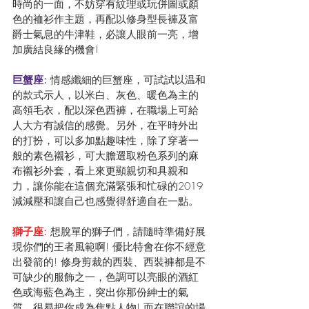
時尚的一面，不妨穿有紋理或玩併圖或顏
色的裇衫作主題，再配以修身型長褲及富
爵士氣息的牛津鞋，必讓人眼前一亮，增
加廣結良緣的機會!
巨蟹座:
 情感纖細的巨蟹座，可試試以温和
的款式示人，以米白、灰色、暖色為主的
高領毛衣，配以深色西褲，在職場上可給
人大方有誠信的感覺。另外，在平時外出
的打扮，可以多加點趣味性，除了穿著一
般的素色襯衫，可大膽選取粉色系列的麻
布襯衫外套，看上來更顯親切和具親和
力，讓你能在這個充滿緊張和忙碌的2019
減減壓和讓自己也感覺得舒適自在一點。
獅子座: 
想脫單的獅子們，請隨時準備好展
現你們的王者風範啊! 優比特會在你不經意
出發箭的! 修身剪裁的西裝、西裝褲都是不
可缺少的服飾之一，色調可以亮眼的酒紅
色或海藍色為主，突出你那份紳士的氣
質，很易把你成為焦點人物! 而在聯誼的場