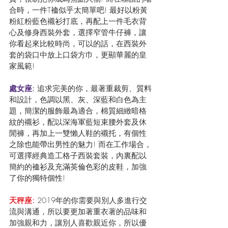
合時，一件T裇似乎太簡單吧! 最好以粉黃
粉紅粉藍色襯衫打底，再配上一件毛衣背
心及修身西裝外套，選擇窄管牛仔褲，讓
你看起來比較時尚，可以的話，在西裝外
套的袋口中放上口袋方巾，更顯華麗的皇
家風範!
處女座: 
追求完美的你，最著重裁剪、質料
和設計，色調以黑、灰、深藍和白色為主
題，簡潔的服飾最為適合，棉質細緻暗格
紋的襯衫，配以深海軍藍短束腰外套及休
閒褲，再加上一雙懶人鞋的襯托，有個性
之除也能帶出男性的魅力! 而在工作場合，
可選擇經典造工格子西裝套裝，內裏配以
簡約的裇衫及充滿英倫色彩的皮鞋，加強
了你的獨特個性!
天秤座:
 2019年的你需要與別人多進行交
流與溝通，所以要更加著重衣著的品味和
加強親和力，讓別人喜歡親近你，所以優