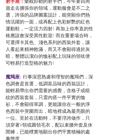
射手座：
樂觀好動的射手們，今年要四周
遊走去擴張你的領域，運動服會是不二之
選，誇張的品牌圖案設計，能突顯你們熱
情活躍的一面，或再配上色彩鮮艷的紅色
運動鞋，一定活力四射! 再加上你率直的性
格應該會深受異性歡迎! 而在重要場合時，
可選擇卡其色、淺色系列的西裝外套，讓
人看起來精神飽滿，而又不會顯得過於灰
暗，整體以潔白的恤衫配上玩味的領呔便
可輕易打造型格的魅力!
魔羯座: 
行事深思熟慮和理智的魔羯們，深
色調會是首選，低調富品味的西裝設計，
能輕易帶出你們需要的感覺，含格子或暗
紋的西裝套裝，只需內搭一件平實的恤
衫，不會顯得單調，更能讓你在一般的淨
色西裝中突圍而出，暗地裡成為最亮眼的
一位。至於在活動時，不要浮誇做作，只
須穿著V領或圓領毛衣，配以束腰外套及休
閒褲，已能樸實地顯出你們平實積極的處
事態度。