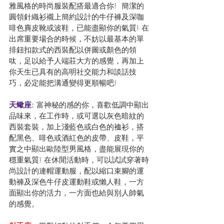
雅風格的時尚服裝配搭最適合你!  簡潔的
圓領針織衫襯上簡約設計的牛仔褲及深咖
啡色麂皮靴或波鞋，已能盡顯你的氣質! 在
出席重要場合的時候，不妨以最基本的單
排鈕扣款式的西裝配以併圖或顏色的領
呔，足以給予人端莊大方的感覺，再加上
你天生已具有的高明社交能力和談話技
巧，必定能把溝通變得更順暢吧!
天蠍座: 
富神秘的感的你，喜歡低調中顯出
品味來，在工作時，或可選以灰色暗紋的
西裝套裝，加上淺藍色或白色的裇衫，搭
配黑色、啡色或酒紅色的皮帶、皮鞋，平
實之中顯出歐陸型男風格，盡能展現你的
穩重氣質! 在休閒活動時，可以試試穿著時
尚設計的連帽運動服，配以縮口束腳的運
動褲及深色牛仔皮運動鞋或懶人鞋，一方
面顯出你的活力，一方面也給與別人帥氣
的感覺。