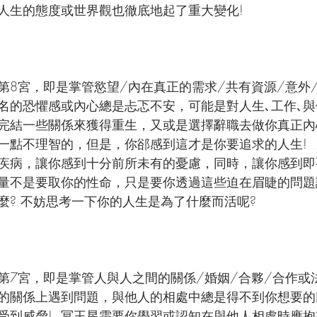
人生的態度或世界觀也徹底地起了重大變化!
第8宮，即是掌管慾望/內在真正的需求/共有資源/意外
名的恐懼感或內心總是忐忑不安，可能是對人生､工作､
完結一些關係來獲得重生，又或是選擇辭職去做你真正內
一點不理智的，但是，你郤感到這才是你要追求的人生! 
疾病，讓你感到十分前所未有的憂慮，同時，讓你感到即
量不是要取你的性命，只是要你透過這些迫在眉睫的問題
麼? 不妨思考一下你的人生是為了什麼而活呢?
第7宮，即是掌管人與人之間的關係/婚姻/合夥/合作或法
的關係上遇到問題，與他人的相處中總是得不到你想要的
受到威脅!  冥王星需要你學習或認知在與他人相處時應