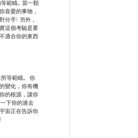
等範疇｡ 當一顆
你喜愛的事物，
分手! 另外，
其實這個考驗是要
不適合你的東西
等範疇｡  你
的變化，你有機
你的根源，讓你
受一下你的過去
宇宙正在告訴你
!