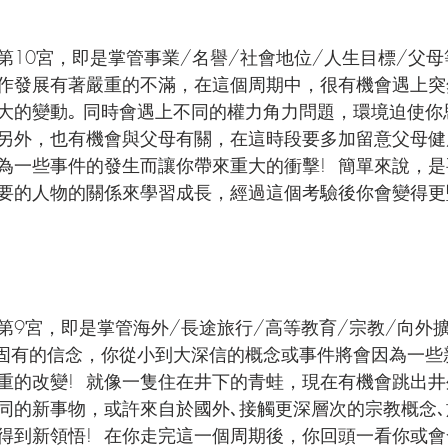
第10宮，即是掌管事業/名譽/社會地位/人生目標/父母
作發展有著嚴重的不滿，在這個周期中，很有機會遇上突
大的變動｡ 同時會遇上不同的權力角力問題，環境迫使你
  另外，也有機會與父母有關，在這時段要多加留意父母
為一些事件的發生而讓你帶來重大的衝擊!  簡單來說，
要的人物的關係來學習成長，經過這個考驗後你會變得更
第9宮，即是掌管海外/長途旅行/高等教育/宗教/向外
你固有的信念，你從小到大深信的概念或事件將會因為一些
的改變!  就像一隻住在井下的青蛙，現在有機會跳出井外
同的新事物，或許來自於國外､接觸更深層次的宗教概念
得到新領悟!  在你走完這一個周期後，你回頭一看你或