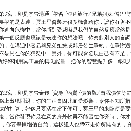
3宮，即是掌管溝通/學習/短途旅行/兄弟姐妹/鄰里等範
要學的是表達，冥王星會製造很多機會給你，讓你有著不吐
你迫向危機中，當你感到受威嚇是我們的自然反應當然是大
第一個反應也應該是表達你的想法吧!  你會對別人的言
的，在溝通中容易與兄弟姐妹或鄰居發生爭執，在爭辯過
不是只在你的猜疑中!  另外，你可能會發現自己有不足
不妨好好利用冥王星的轉化能量，把你的智慧提升多一級吧!
2宮，即是掌管金錢/資源/物質/價值觀/自我價值等範疇
務上出現問題，你的生活會因此而受影響，令你不知所措!
遠的打算，好像只要活在當下便可，冥王星的來臨便是要
走，當你發現你最在意的身外物再不能留在你旁時，你才
期，你要學懂增值自我，這樣誰人也帶不走你所擁有的，