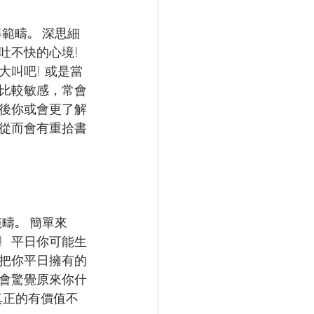
疇｡  深思細
不快的心境!  
叫吧! 或是當
詞比較敏感，常會
後你或會更了解
，從而會有重拾書
｡  簡單來
  平日你可能生
把你平日擁有的
會驚覺原來你什
真正的有價值不