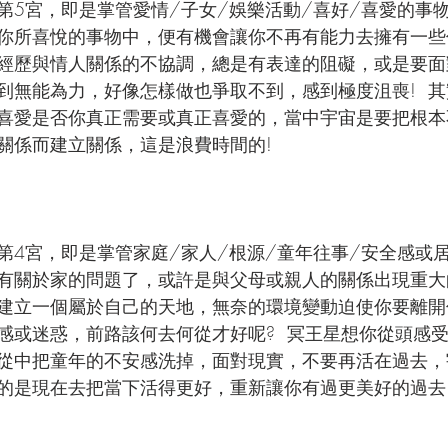
第5宮，即是掌管愛情/子女/娛樂活動/喜好/喜愛的事物
你所喜悅的事物中，便有機會讓你不再有能力去擁有一些
經歷與情人關係的不協調，總是有表達的阻礙，或是要面對
到無能為力，好像怎樣做也爭取不到，感到極度沮喪!  
喜愛是否你真正需要或真正喜愛的，當中宇宙是要把根本
關係而建立關係，這是浪費時間的!
4宮，即是掌管家庭/家人/根源/童年往事/安全感或居所
有關於家的問題了，或許是與父母或親人的關係出現重大
建立一個屬於自己的天地，無奈的環境變動迫使你要離開
感或迷惑，前路該何去何從才好呢?  冥王星想你從頭感
從中把童年的不安感洗掉，面對現實，不要再活在過去，
的是現在去把當下活得更好，重新讓你有過更美好的過去