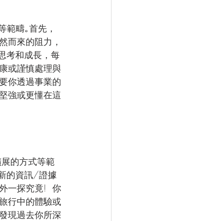
等範疇｡首先，
然而來的阻力，
思考和成長，每
健康或謹慎處理與
是要你透過事業的
堅強或更懂在這
擴展的方式等範
新的資訊/證據
一探究竟!  你
､旅行中的體驗或
會發現過去你所深