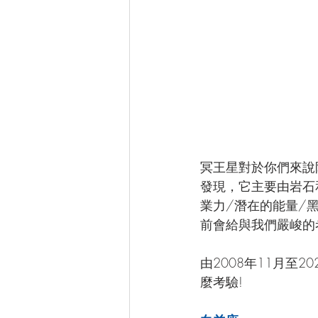
冥王星對於你們來說陌生嗎
發現，它主要由岩石
業力/潛在的能量/
前會給與我們嚴峻的
由2008年11月至
麼考驗!