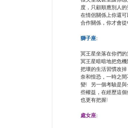
度，只顧順應別人的
在情侶關係上你還可
合作關係，你才會從
獅子座:
冥王星坐落在你們的
冥王星暗暗地把危機
把壞的生活習慣改掉
奈和惶恐，一時之間
變!  另一個考驗
些權益，在經歷這個
也更有把握!
處女座: