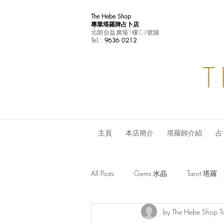
The Hebe Shop
專業塔羅牌占卜店
元朗合益廣場1樓C3號舖
Tel.:
9636 0212
T
主頁
本店簡介
塔羅師介紹
占
All Posts
Gems 水晶
Tarot 塔羅
by The Hebe Shop T
Monthly Horoscope 每月星座運程