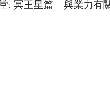
學堂: 冥王星篇 – 與業力有