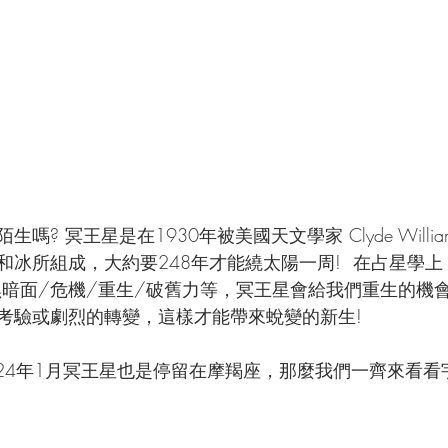
? 冥王星是在1930年被美國天文學家 Clyde William T
和冰所組成，大約要248年才能繞太陽一周!  在占星學
黑暗面/危機/重生/破舊力等，冥王星會給我們重生的機
考驗或劇烈的轉變，這樣才能帶來蛻變的新生!
2024年1月冥王星也是停留在摩羯座，那麼我們一齊來看