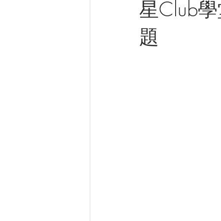
星Club
題