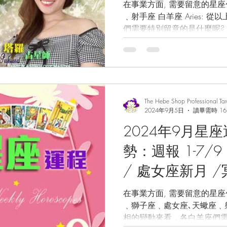
入摩羯座/ 天王
在事業方面, 需要留意的星座包括: 白羊座､雙子
﹑射手座 白羊座 Aries: 從以上星相的變動來看，各白羊座
運/事業運/財運
們需要特別留意的是什麼呢? 
運水晶/塔羅占
著上星期處女座新月來到你
多發揮的機會!...
The Hebe Shop Professional Ta
2024年9月5日
讀畢需時 16
2024年9月星
勢：週報 1-7/
/ 處女座新月 
座/ 火星入巨蟹
在事業方面, 需要留意的星座包括: 白羊座､金牛
﹑獅子座﹑處女座､天蠍座﹑射手座 白
業運/財運/星座
相的變動來看，各白羊座們需