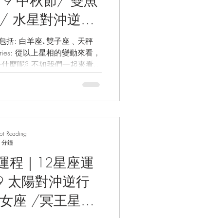
食/ 水星對沖逆行
相逆行天王星/
子座﹑天秤
變動來看，
愛情運/事業運/財
什麼呢? 不如我們一起來看看
幸運水晶/塔羅占
的第12宮...
rot Reading
 分鐘
座運程｜12星座運
處女座 /冥王星逆