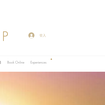
OP
登入
請
Book Online
Experiences