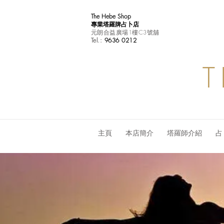
The Hebe Shop
專業塔羅牌占卜店
元朗合益廣場1樓C3號舖
Tel.:
9636 0212
T
主頁
本店簡介
塔羅師介紹
占