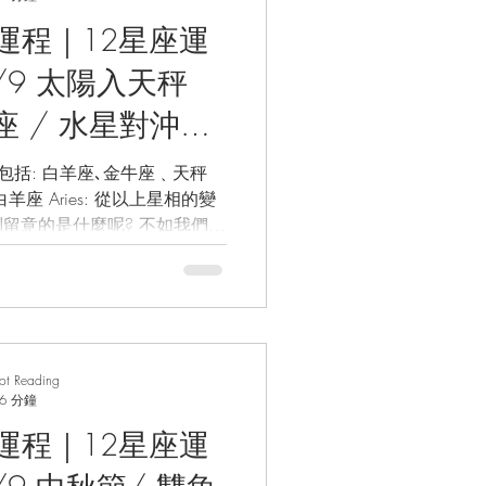
座運程｜12星座運
座 / 水星對沖逆
入天秤座 / 愛情
牛座﹑天秤
s: 從以上星相的變
/星座預測/ 幸
留意的是什麼呢? 不如我們一
卜
會變得更為澎湃...
rot Reading
6 分鐘
座運程｜12星座運