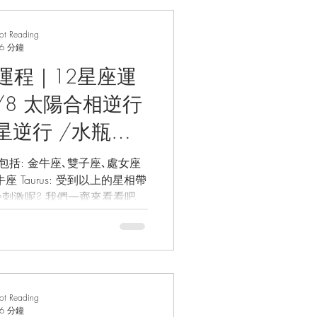
rot Reading
6 分鐘
座運程｜12星座運
4/8 太陽合相逆行
星逆行 /水瓶座
行土星/ 太陽
座､處女座
: 受到以上的星相帶
情運/事業運/財
刺激呢? 我們一齊來看看吧！
幸運水晶/塔羅占
 即將會來到鼓勵著你們去作出
式來打造一...
rot Reading
6 分鐘