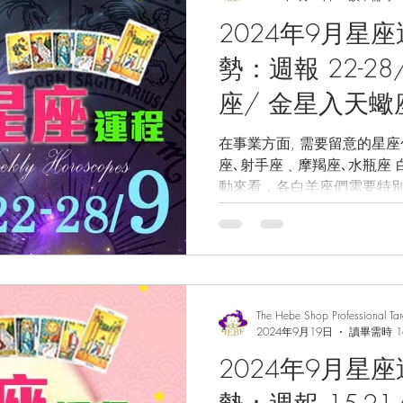
2024年9月星
勢：週報 22-28/9 太陽入天秤
座/ 金星入天蠍
行海王星 / 水星
在事業方面, 需要留意的星座包括: 白羊座､金
座､射手座﹑摩羯座､水瓶座 白羊座 Arie
運/事業運/財運
動來看，各白羊座們需要特別
運水晶/塔羅占
起來看看吧！ 仍受到上星期所出現的雙魚座滿月所刺激，
你們的感受力﹑想像力和靈感或
The Hebe Shop Professional Ta
2024年9月19日
讀畢需時 1
2024年9月星