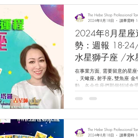
The Hebe Shop Professional Ta
2024年8月18日
讀畢需時 1
2024年8月星
勢：週報 18-2
水星獅子座 /水
滿月 / 金星對沖逆
在事業方面, 需要留意的星座包括: 金牛座､雙子
﹑天蠍座､射手座､雙魚座 金牛座 Taurus
入處女座 / 愛
動，各金牛座們那個領域會受
運/星座預測/ 
今個別具一格的水瓶座滿月,
徹底的改變及嘗試以非傳統的方
卜
The Hebe Shop Professional Ta
2024年8月18日
讀畢需時 1