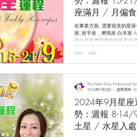
勢：週報 15-21/9 中秋節/ 雙魚
座滿月 / 月偏
土星 /太陽三分
在事業方面, 需要留意的星座包括: 白羊座､雙
座､射手座﹑摩羯座 白羊座 Aries: 從以上星相的
天王星逆行 / 
各白羊座們需要特別留意的是
運/星座預測/ 
吧！ 首先，在未來的3-6個月間受到18日所出現的雙魚座
滿月所牽動，代表黑暗面及靈性
卜
The Hebe Shop Professional Ta
2024年9月8日
讀畢需時 16
2024年9月星
勢：週報 8-14/9 太陽對沖逆行
土星 / 水星入