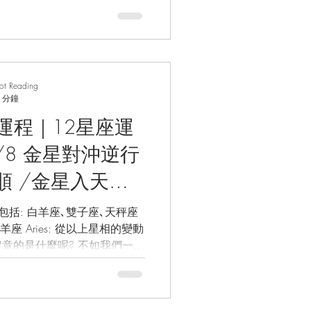
rot Reading
 分鐘
座運程｜12星座運
1/8 金星對沖逆行
順 /金星入天秤
事業運/財運/星座
座､天秤座
座 Aries: 從以上星相的變動
/塔羅占卜
意的是什麼呢? 不如我們一起
化的現象,...