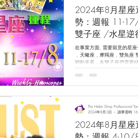
2024年8月星
勢：週報 11-1
雙子座 /水星逆
行土星 / 水星逆
在事業方面, 需要留意的星座包括: 雙子座､處女
﹑天蠍座﹑摩羯座﹑雙魚座 雙子座 Gem
愛情運/事業運/
變動來看，各雙子座們需要特
幸運水晶/塔羅
一起來看看吧！ 由於水星即將會在16日逆回你們的思想
宮，代表著近期無譣是在生活或
The Hebe Shop Professional Ta
2024年8月3日
讀畢需時 16
2024年8月星
勢：週報 4-10/