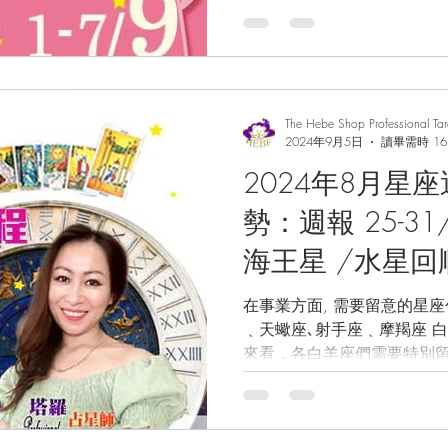
晶/塔羅占卜
我們一起來看看吧！ 在今個新月的推動下, 日常生活和工
作或會有著新的安排!...
The Hebe Shop Professional Ta
2024年9月5日
讀畢需時 16
2024年8月星
勢：週報 25-3
海王星 /水星回
座 / 愛情運/
在事業方面, 需要留意的星座包括: 白羊座､雙子
﹑天蠍座､射手座﹑摩羯座 白羊
預測/ 幸運水晶
來看，各白羊座們需要特別留
來看看吧！ 在金星與逆行海王星的對沖相位所干擾下, 近
期你們的工作運或許會有著兩極