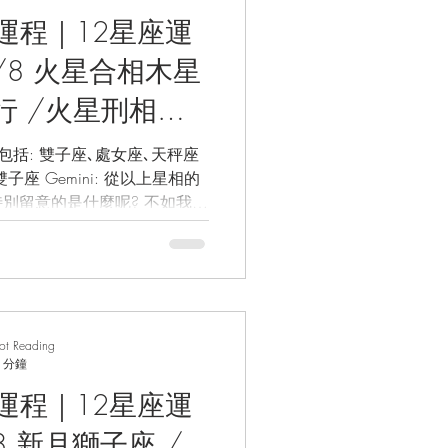
座運程｜12星座運
7/8 火星合相木星
行 /火星刑相逆
入回獅子 座 /
座､天秤座
ini: 從以上星相的
財運/星座預測/
別留意的是什麼呢? 不如我們
占卜
是工作中，也或...
rot Reading
 分鐘
座運程｜12星座運
8 新月獅子座 /