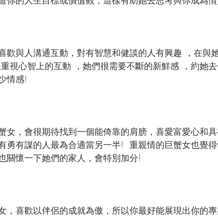
道你的人生目標或價值觀，這樣有助她去思考與你成為情
喜歡與人溝通互動，對有智慧和健談的人有興趣 ，在與
很重視心智上的互動 ，她們很需要不斷的新鮮感 ，約她
少情感!
蟹女，會很期待找到一個能倚靠的肩膀，喜愛富愛心和具
有勇有謀的人最為合適當另一半!  重親情的巨蟹女也覺
也關懷一下她們的家人，會特別加分!
女，喜歡以伴侶的成就為傲，所以你最好能展現出你的專