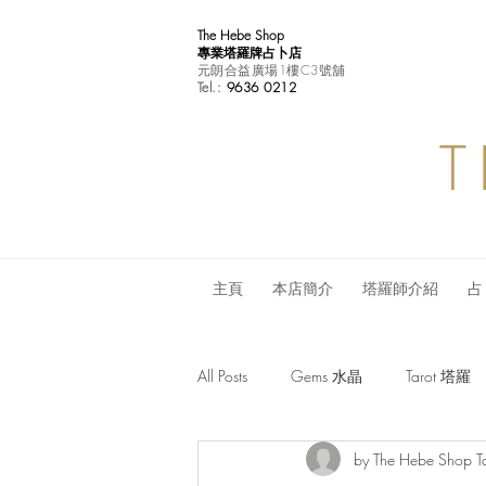
The Hebe Shop
專業塔羅牌占卜店
元朗合益廣場1樓C3號舖
Tel.:
9636 0212
T
主頁
本店簡介
塔羅師介紹
占
All Posts
Gems 水晶
Tarot 塔羅
by The Hebe Shop T
Monthly Horoscope 每月星座運程