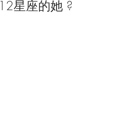
12星座的她 ?