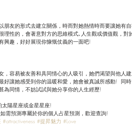
以朋友的形式去建立關係，時而對她熱情時而要讓她有自
很理性的，會著意對方的思維模式､人生觀或價值觀，對
有興趣，好好展現你慷慨仗義的一面吧! 
女，容易被友善和具同情心的人吸引，她們渴望與他人建
最好讓她感受到你的温暖和愛，她會被真誠所感動!  同
甚為同情，不妨試試與她分享你的人生經歷!
的太陽星座或金星星座!
! 如需預測專屬於你的個人占星預測，歡迎查詢!
座
#attractiveness
#提昇魅力
#Love