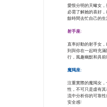
愛恨分明的天蠍女，
必需了解她的喜好，
餘時間去忙自己的生活
射手座: 
直率好動的射手女，
到與你在一起時充滿
行，風趣幽默和具前
魔羯座: 
注重實際的魔羯女，
性，不可只是虛有其
流中分析你的可靠性
安全感!