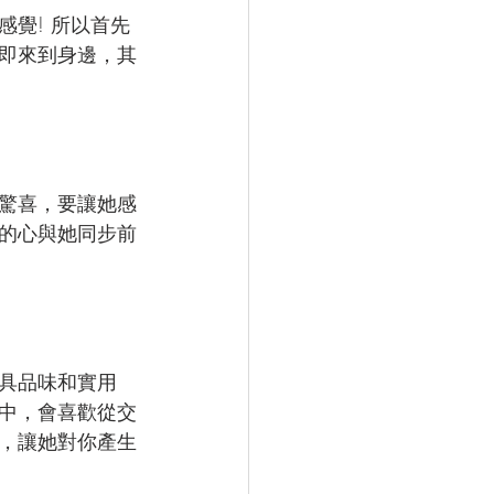
覺! 所以首先
即來到身邊，其
驚喜，要讓她感
新的心與她同步前
具品味和實用
程中，會喜歡從交
，讓她對你產生