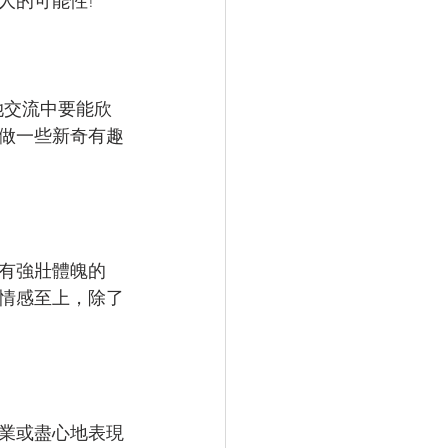
人的可能性!
她交流中要能欣
去做一些新奇有趣
有強壯體魄的
得情感至上，除了
業或盡心地表現