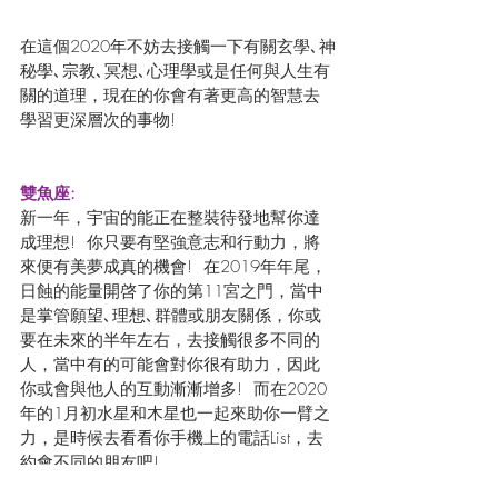
在這個2020年不妨去接觸一下有關玄學､神
秘學､宗教､冥想､心理學或是任何與人生有
關的道理，現在的你會有著更高的智慧去
學習更深層次的事物!
雙魚座:
新一年，宇宙的能正在整裝待發地幫你達
成理想!  你只要有堅強意志和行動力，將
來便有美夢成真的機會!  在2019年年尾，
日蝕的能量開啓了你的第11宮之門，當中
是掌管願望､理想､群體或朋友關係，你或
要在未來的半年左右，去接觸很多不同的
人，當中有的可能會對你很有助力，因此
你或會與他人的互動漸漸增多!  而在2020
年的1月初水星和木星也一起來助你一臂之
力，是時候去看看你手機上的電話List，去
約會不同的朋友吧!