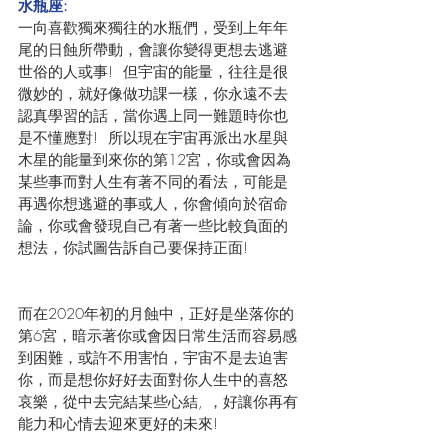
水瓶座:
一向喜歡獨來獨往的水瓶們，受到上年年
尾的日蝕所帶動，會讓你變得更想去逃避
世俗的人或事!  但宇宙的能量，往往是很
微妙的，就好像做功課一樣，你永遠不去
認真學習的話，當你遇上同一難題時你也
是不懂應對!  所以現在宇宙再派出水星與
木星的能量到來你的第12宮，你或會因為
某些事而對人生有著不同的看法，可能是
再遇你想逃避的事或人，你會傾向於宿命
論，你或會發現自己有著一些比較負面的
想法，你試圖告訴自己要保持正面!
而在2020年初的月蝕中，正好是坐落你的
第6宮，暗示著你或會因日常生活而容易感
到困難，或許不用害怕，宇宙不是去迫害
你，而是想你好好去面對你人生中的喜怒
哀樂，從中去完結某些心結, ，好讓你再有
能力和心情去迎來更好的未來! 