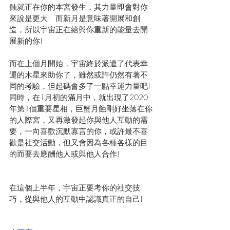
蝕就正在你的本宮發生，其力量即會對你
來說是更大!  而新月是意味著開展和創
造，所以宇宙正在給與你重新的能量去開
展新的你!
而在上個月開始，宇宙終於派遣了代表幸
運的木星來助你了，雖然或許仍然有著不
同的考驗，但起碼會多了一點幸運力量吧! 
同時，在1月初的滿月中，就出現了2020
年第1個重要星相，巨蟹月蝕剛好坐落在你
的人際宮，又再激發起你與他人互動的需
要，一向喜歡沉默寡言的你，或許最不喜
歡是社交活動，但又會因為各種各樣的目
的而要去應酬他人或與他人合作! 
在這個上半年，宇宙正要考你的社交技
巧，從與他人的互動中認識真正的自己!