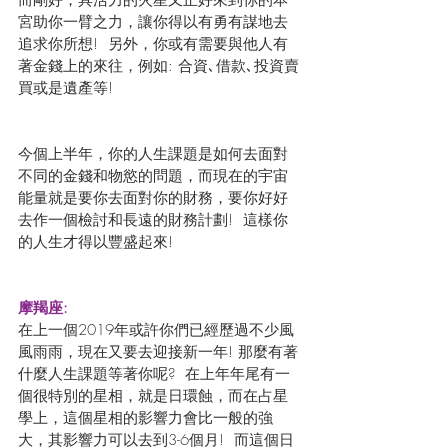
宮助你一臂之力，讓你得以有勇有謀地去
追求你所想!  另外，你或有需要與他人有
著金錢上的來往，例如: 合資､借款､投資賣
買或是遺產等!
今個上半年，你的人生課題是如何去面對
不同的金錢和物慾的問題，而現在的宇宙
能量就是要你去面對你的財務，要你好好
去作一個檢討和長遠的財務計劃!  這樣你
的人生才得以豐盛起來!
摩羯座:
在上一個2019年或許你們已經歷過不少風
風雨雨，現在又要去迎接新一年! 那麼有著
什麼人生課題等著你呢?  在上年年尾有一
個很特別的星相，就是日環蝕，而在占星
學上，這個星相的影響力會比一般的強
大，其影響力可以去到3-6個月!  而這個日