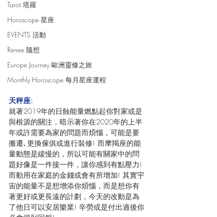
Tarot 塔羅
Horoscope 星座
EVENTS 活動
Renee 隨想
Europe Journey 歐洲靈修之旅
Monthly Horoscope 每月星座運程
天秤座:
就著2019年的日蝕能量燃點起你對家或是
與根源的關注，暗示著你在2020年的上半
年或許需要為家的問題而煩惱，可能是要
搬遷､更換傢俱或進行裝修! 而摩羯座的能
量動態是緩慢的，所以可能有關家中的問
題好像是一件接一件，讓你感到有點壓力! 
而動用在家庭的金錢或會有所增加! 其實宇
宙的能量不是想增添你煩惱，而是想你有
著更好或更長遠的計劃，今天的改動是為
了他日可以安居樂業! 辛勞或是付出過後你