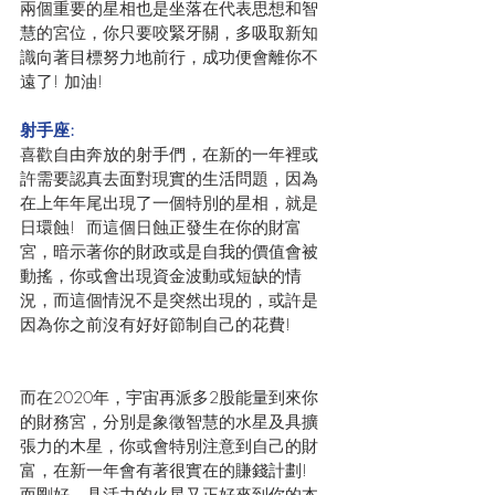
兩個重要的星相也是坐落在代表思想和智
慧的宮位，你只要咬緊牙關，多吸取新知
識向著目標努力地前行，成功便會離你不
遠了! 加油!
射手座:
喜歡自由奔放的射手們，在新的一年裡或
許需要認真去面對現實的生活問題，因為
在上年年尾出現了一個特別的星相，就是
日環蝕!  而這個日蝕正發生在你的財富
宮，暗示著你的財政或是自我的價值會被
動搖，你或會出現資金波動或短缺的情
況，而這個情況不是突然出現的，或許是
因為你之前沒有好好節制自己的花費!
而在2020年，宇宙再派多2股能量到來你
的財務宮，分別是象徵智慧的水星及具擴
張力的木星，你或會特別注意到自己的財
富，在新一年會有著很實在的賺錢計劃!  
而剛好，具活力的火星又正好來到你的本