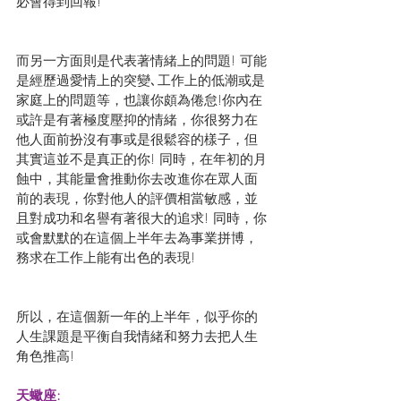
必會得到回報!
而另一方面則是代表著情緒上的問題! 可能
是經歷過愛情上的突變､工作上的低潮或是
家庭上的問題等，也讓你頗為倦怠!你內在
或許是有著極度壓抑的情緒，你很努力在
他人面前扮沒有事或是很鬆容的樣子，但
其實這並不是真正的你! 同時，在年初的月
蝕中，其能量會推動你去改進你在眾人面
前的表現，你對他人的評價相當敏感，並
且對成功和名譽有著很大的追求! 同時，你
或會默默的在這個上半年去為事業拼博，
務求在工作上能有出色的表現!
所以，在這個新一年的上半年，似乎你的
人生課題是平衡自我情緒和努力去把人生
角色推高!
天蠍座: