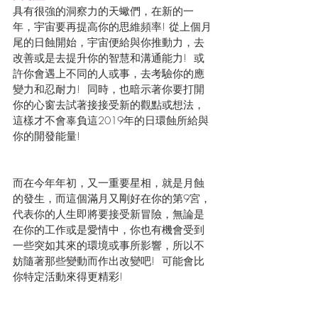
具有很強的洞察力的天蠍們，在新的一
年，宇宙要再提高你的思維頻率! 從上個月
尾的日蝕開始，宇宙便給與你推動力，去
改善或是去提升你的智慧和溝通能力!  或
許你會遇上不同的人或事，去考驗你的應
變力和忍耐力!  同時，也暗示著你要打開
你的心窗去試著接接受新的觀點或想法， 
這樣才不會辜負這2019年的日環蝕所給與
你的開發能量!
而在今年年初，又一重要星相，就是月蝕
的發生，而這個滿月又剛好在你的第9宮，
代表你的人生即將要接受新冒險，無論是
在你的工作或是愛情中，你也有機會受到
一些突如其來的環境或事所影響，所以不
妨隨著那些變動而作出改變吧!  可能會比
你特定活動來得更精彩!  