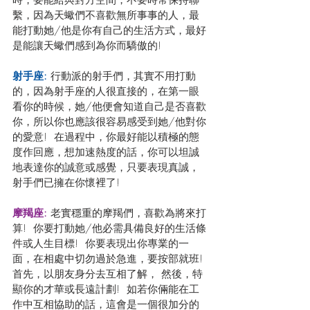
繫，因為天蠍們不喜歡無所事事的人，最
能打動她/他是你有自己的生活方式，最好
是能讓天蠍們感到為你而驕傲的!
射手座: 
行動派的射手們，其實不用打動
的，因為射手座的人很直接的，在第一眼
看你的時候，她/他便會知道自己是否喜歡
你，所以你也應該很容易感受到她/他對你
的愛意!  在過程中，你最好能以積極的態
度作回應，想加速熱度的話，你可以坦誠
地表達你的誠意或感覺，只要表現真誠，
射手們已擁在你懷裡了!
摩羯座: 
老實穩重的摩羯們，喜歡為將來打
算!  你要打動她/他必需具備良好的生活條
件或人生目標!  你要表現出你專業的一
面，在相處中切勿過於急進，要按部就班! 
首先，以朋友身分去互相了解， 然後，特
顯你的才華或長遠計劃!  如若你倆能在工
作中互相協助的話，這會是一個很加分的