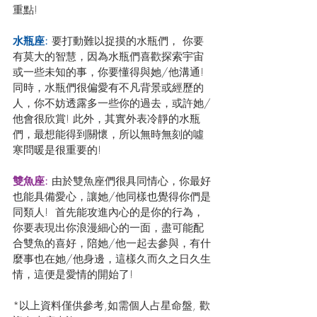
重點!
水瓶座:
 要打動難以捉摸的水瓶們， 你要
有莫大的智慧，因為水瓶們喜歡探索宇宙
或一些未知的事，你要懂得與她/他溝通!  
同時，水瓶們很偏愛有不凡背景或經歷的
人，你不妨透露多一些你的過去，或許她/
他會很欣賞! 此外，其實外表冷靜的水瓶
們，最想能得到關懷，所以無時無刻的噓
寒問暖是很重要的! 
雙魚座:
 由於雙魚座們很具同情心，你最好
也能具備愛心，讓她/他同樣也覺得你們是
同類人!  首先能攻進內心的是你的行為，
你要表現出你浪漫細心的一面，盡可能配
合雙魚的喜好，陪她/他一起去參與，有什
麼事也在她/他身邊，這樣久而久之日久生
情，這便是愛情的開始了!
*以上資料僅供參考,如需個人占星命盤, 歡