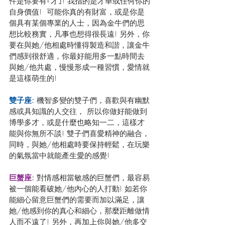
件是你要有｢才｣! 我指的是才華或任何你的
自身價值!  可能你真的有財富，或是你是
個具有某個專業的人士，因為金牛們的思
想比較務實，凡事也想得很長遠! 另外，你
要在與她/他相處時懂得製造和諧，讓金牛
們感到很舒適，你最好能用多一點時間去
與她/他共處，慢慢形成一種習慣，愛情就
是這樣萌生的!
雙子座:
 機智多變的雙子們，喜歡與有幽默
感或具知識的人交往， 所以你做好能做到
博學多才，或是什麼也略知一二，這樣才
能與你無所不談! 雙子們喜愛精神的融合，
同時，與她/他相處時要保持輕鬆，在玩樂
的氣氛當中就能產生愛的感覺!
巨蟹座: 
對情感相當敏感的巨蟹們，最容易
被一個能看破她/他內心的人打動! 如若你
能細心留意巨蟹們的需要而加以滿足，讓
她/他感到你的真心和細心，那麼距離做情
人而不遠了! 另外，再加上你與她/他多交