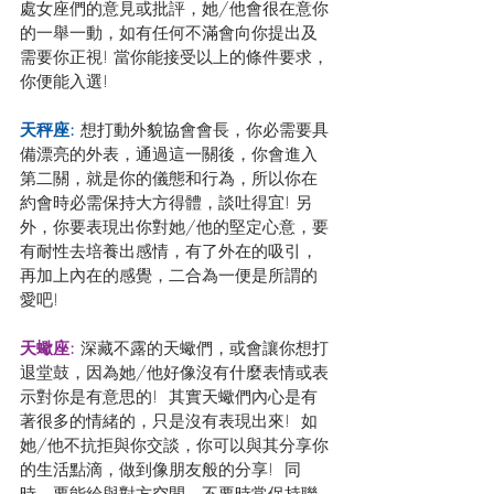
處女座們的意見或批評，她/他會很在意你
的一舉一動，如有任何不滿會向你提出及
需要你正視! 當你能接受以上的條件要求，
你便能入選!
天秤座: 
想打動外貌協會會長，你必需要具
備漂亮的外表，通過這一關後，你會進入
第二關，就是你的儀態和行為，所以你在
約會時必需保持大方得體，談吐得宜! 另
外，你要表現出你對她/他的堅定心意，要
有耐性去培養出感情，有了外在的吸引，
再加上內在的感覺，二合為一便是所謂的
愛吧!
天蠍座: 
深藏不露的天蠍們，或會讓你想打
退堂鼓，因為她/他好像沒有什麼表情或表
示對你是有意思的!  其實天蠍們內心是有
著很多的情緒的，只是沒有表現出來!  如
她/他不抗拒與你交談，你可以與其分享你
的生活點滴，做到像朋友般的分享!  同
時，要能給與對方空間，不要時常保持聯