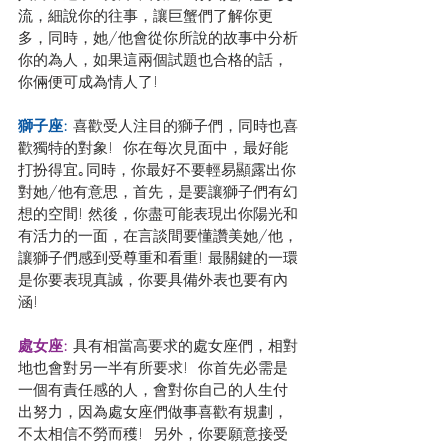
流，細說你的往事，讓巨蟹們了解你更
多，同時，她/他會從你所說的故事中分析
你的為人，如果這兩個試題也合格的話，
你倆便可成為情人了!
獅子座: 
喜歡受人注目的獅子們，同時也喜
歡獨特的對象!  你在每次見面中，最好能
打扮得宜｡同時，你最好不要輕易顯露出你
對她/他有意思，首先，是要讓獅子們有幻
想的空間! 然後，你盡可能表現出你陽光和
有活力的一面，在言談間要懂讚美她/他，
讓獅子們感到受尊重和看重! 最關鍵的一環
是你要表現真誠，你要具備外表也要有內
涵!
處女座: 
具有相當高要求的處女座們，相對
地也會對另一半有所要求!  你首先必需是
一個有責任感的人，會對你自己的人生付
出努力，因為處女座們做事喜歡有規劃，
不太相信不勞而穫!  另外，你要願意接受