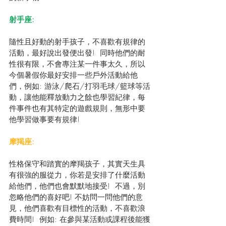
射手座:
隨性且好動的射手孩子，不喜歡有規律的
活動，最好說出發便出發!  同時他們的耐
性很有限，不會專注某一件事太久，所以
今個暑假你最好安排一些戶外活動給他
們，例如: 游泳/爬石/打羽毛球/籃球等活
動，讓他能釋放動力之餘也學習紀律，每
件事件也有其特定的遊戲規則，無形中要
他學習做事要有規律!
摩羯座:
性格保守和踏實的摩羯孩子，其實天生具
有很強的服從力，你若是安排了什麼活動
給他們，他們也會默默地接受!  不過，別
忽略他們的喜好吧! 不妨問一問他們的意
見，他們喜歡有目標性的活動，不喜歡浪
費時間!  例如: 在參與某活動或課程後能獲