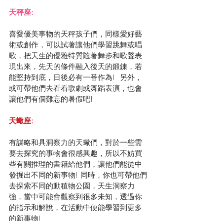
天秤座:
喜愛優美事物的天秤孩子們，同樣愛好藝
術或創作，可以試著讓他們學習跳舞或唱
歌，把天生的優雅特質隨著舞步和歌聲表
現出來，先天的條件融入後天的鍛鍊，若
能堅持到底，日後必有一番作為!  另外，
或可帶他們去看看歌劇或舞蹈表演，也會
讓他們有個難忘的暑假吧!
天蠍座:
有謀略和具洞察力的天蠍們，對於一些需
要去探究的事物會很感興趣，所以不妨買
些有關推理的書籍給他們，讓他們能從中
發掘出不同的新事物! 同時，你也可帶他們
去探索不同的動稙物公園，天生洞察力
強，當中可能會觀察到很多未知，透過你
的指示和解說，在活動中便能學習到更多
的新事物!