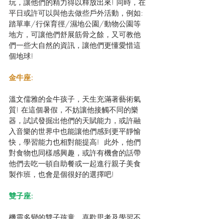
玩，讓他們的精力得以釋放出來! 同時，在
平日或許可以與他去做些戶外活動，例如: 
踏單車/行保育徑/濕地公園/動物公園等
地方，可讓他們舒展筋骨之餘，又可教他
們一些大自然的資訊，讓他們更懂愛惜這
個地球!
金牛座:
溫文儒雅的金牛孩子，天生充滿著藝術氣
質! 在這個暑假，不妨讓他接觸不同的樂
器，試試發掘出他們的天賦能力，或許融
入音樂的世界中也能讓他們感到更平靜愉
快，學習能力也相對能提高!  此外，他們
對食物也同樣感興趣，或許有機會的話帶
他們去吃一頓自助餐或一起進行親子美食
製作班，也會是個很好的選擇吧!
雙子座:
機靈多變的雙子孩童，喜歡思考及學習不