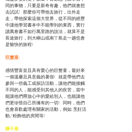
同的事物，只要是新奇有趣，他們就會想
去試試!  那麼你可帶他去旅行，出外走
走，帶他探索這個大世界，從不同的經歷
中讓他學習書本中不能學到的東西，實行
讀萬卷書不如行萬里路的說法，就算不是
長途旅行，到大嶼山或南丫島走一趟也會
是愉快的旅程!
巨蟹座:
感情豐富並且具有愛心的巨蟹童，最好來
一個溫馨且具意義的暑假!  就是帶他們去
參與一些義工或探訪活動，讓他們能接觸
不同的人，能感受到其他人的疾苦，當中
能讓他們釋放心中的愛給別人，也能讓他
們更珍惜自己所擁有的一切!  同時，他們
也會喜歡處理有關家的活動，例如:烹飪活
動/粉飾他的房間等!
獅子座: