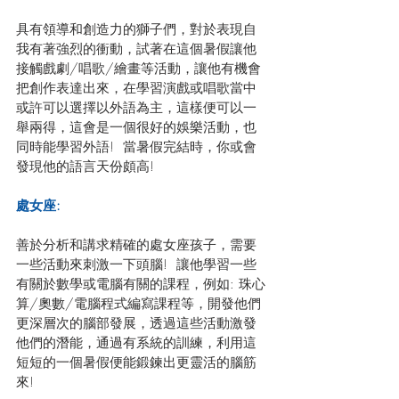
具有領導和創造力的獅子們，對於表現自
我有著強烈的衝動，試著在這個暑假讓他
接觸戲劇/唱歌/繪畫等活動，讓他有機會
把創作表達出來，在學習演戲或唱歌當中
或許可以選擇以外語為主，這樣便可以一
舉兩得，這會是一個很好的娛樂活動，也
同時能學習外語!  當暑假完結時，你或會
發現他的語言天份頗高!
處女座:
善於分析和講求精確的處女座孩子，需要
一些活動來刺激一下頭腦!  讓他學習一些
有關於數學或電腦有關的課程，例如: 珠心
算/奧數/電腦程式編寫課程等，開發他們
更深層次的腦部發展，透過這些活動激發
他們的潛能，通過有系統的訓練，利用這
短短的一個暑假便能鍛鍊出更靈活的腦筋
來! 