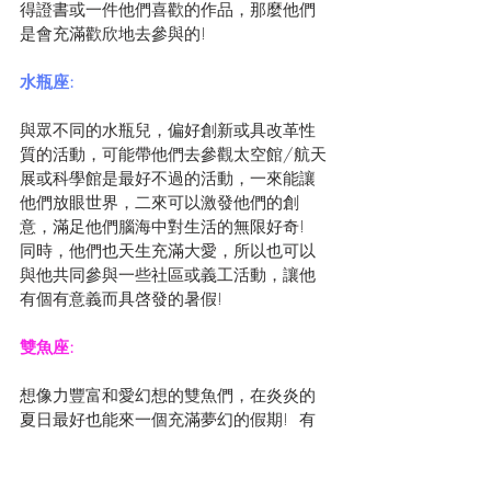
得證書或一件他們喜歡的作品，那麼他們
是會充滿歡欣地去參與的!
水瓶座:
與眾不同的水瓶兒，偏好創新或具改革性
質的活動，可能帶他們去參觀太空館/航天
展或科學館是最好不過的活動，一來能讓
他們放眼世界，二來可以激發他們的創
意，滿足他們腦海中對生活的無限好奇!  
同時，他們也天生充滿大愛，所以也可以
與他共同參與一些社區或義工活動，讓他
有個有意義而具啓發的暑假!
雙魚座:
想像力豐富和愛幻想的雙魚們，在炎炎的
夏日最好也能來一個充滿夢幻的假期!  有
空的話試試帶他們去坐摩天輪/遊覽主題公
園/跳蚤市場/藝術廊或博物館等，讓他們