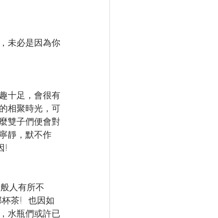
，未必是因為你
趣十足，會很有
人的相聚時光，可
那麼雙子們便會對
很寧靜，默不作
!
一般人有所不
茶!  也因如
，水瓶們或許已