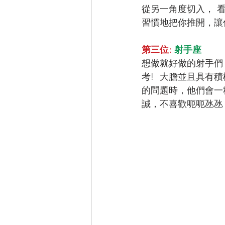
從另一角度切入， 
習慣地把你推開，讓
第三位: 
射手座
想做就好做的射手們
考!  大膽並且具
的問題時，他們會一
誠，不喜歡呃呃氹氹