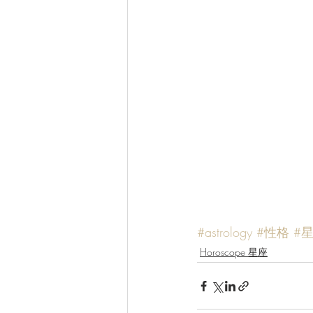
#astrology
#性格
#
Horoscope 星座