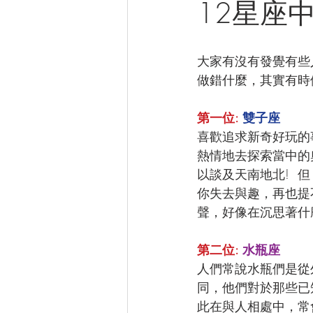
12星座
大家有沒有發覺有些
做錯什麼，其實有時
第一位: 
雙子座
喜歡追求新奇好玩的
熱情地去探索當中的
以談及天南地北! 
你失去與趣，再也提
聲，好像在沉思著什
第二位: 
水瓶座
人們常說水瓶們是從
同，他們對於那些已知
此在與人相處中，常