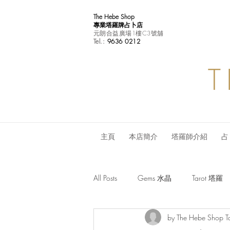
The Hebe Shop
專業塔羅牌占卜店
元朗合益廣場1樓C3號舖
Tel.:
9636 0212
T
主頁
本店簡介
塔羅師介紹
占
All Posts
Gems 水晶
Tarot 塔羅
by The Hebe Shop T
Monthly Horoscope 每月星座運程