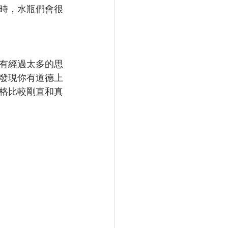
熟時，水瓶們會很
有經過太多的思
們發現你有道德上
格比較剛直和真